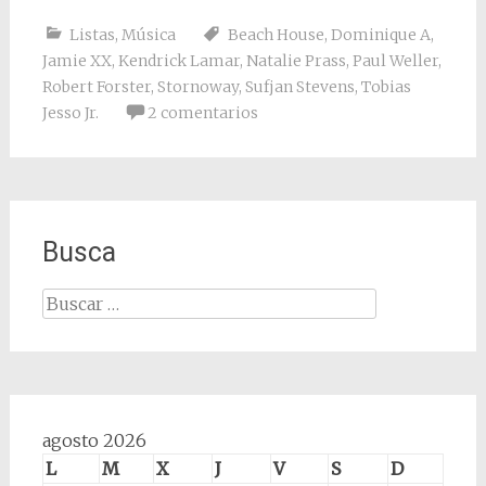
Listas
,
Música
Beach House
,
Dominique A
,
Jamie XX
,
Kendrick Lamar
,
Natalie Prass
,
Paul Weller
,
Robert Forster
,
Stornoway
,
Sufjan Stevens
,
Tobias
Jesso Jr.
2 comentarios
Busca
Buscar:
agosto 2026
L
M
X
J
V
S
D