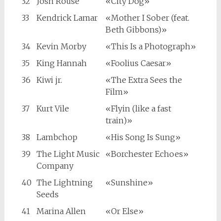
32
Josh Rouse
«City Dog»
33
Kendrick Lamar
«Mother I Sober (feat.
Beth Gibbons)»
34
Kevin Morby
«This Is a Photograph»
35
King Hannah
«Foolius Caesar»
36
Kiwi jr.
«The Extra Sees the
Film»
37
Kurt Vile
«Flyin (like a fast
train)»
38
Lambchop
«His Song Is Sung»
39
The Light Music
«Borchester Echoes»
Company
40
The Lightning
«Sunshine»
Seeds
41
Marina Allen
«Or Else»