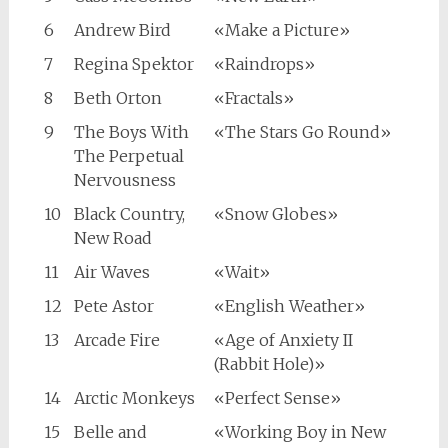
6
Andrew Bird
«Make a Picture»
7
Regina Spektor
«Raindrops»
8
Beth Orton
«Fractals»
9
The Boys With
«The Stars Go Round»
The Perpetual
Nervousness
10
Black Country,
«Snow Globes»
New Road
11
Air Waves
«Wait»
12
Pete Astor
«English Weather»
13
Arcade Fire
«Age of Anxiety II
(Rabbit Hole)»
14
Arctic Monkeys
«Perfect Sense»
15
Belle and
«Working Boy in New