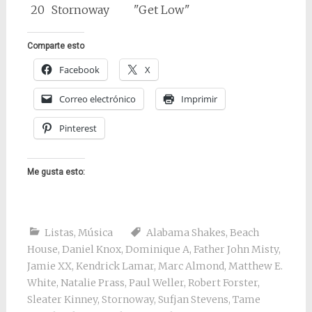
20
Stornoway
"Get Low"
Comparte esto
Facebook
X
Correo electrónico
Imprimir
Pinterest
Me gusta esto:
Listas
,
Música
Alabama Shakes
,
Beach
House
,
Daniel Knox
,
Dominique A
,
Father John Misty
,
Jamie XX
,
Kendrick Lamar
,
Marc Almond
,
Matthew E.
White
,
Natalie Prass
,
Paul Weller
,
Robert Forster
,
Sleater Kinney
,
Stornoway
,
Sufjan Stevens
,
Tame