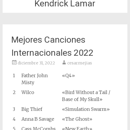
Kendrick Lamar
Mejores Canciones
Internacionales 2022
diciembre 31, 2022
cesarmejias
1
Father John
«Q4»
Misty
2
Wilco
«Bird Without a Tail /
Base of My Skull»
3
Big Thief
«Simulation Swarm»
4
Anna B Savage
«The Ghost»
5
Cass McCombs
«New Earth»