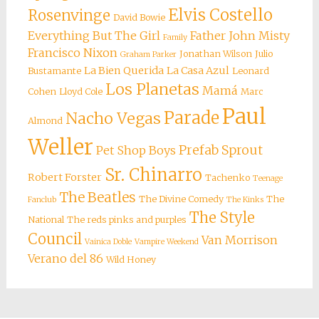
Elvis Costello
Rosenvinge
David Bowie
Everything But The Girl
Father John Misty
Family
Francisco Nixon
Jonathan Wilson
Julio
Graham Parker
La Bien Querida
La Casa Azul
Bustamante
Leonard
Los Planetas
Mamá
Cohen
Lloyd Cole
Marc
Paul
Parade
Nacho Vegas
Almond
Weller
Prefab Sprout
Pet Shop Boys
Sr. Chinarro
Robert Forster
Tachenko
Teenage
The Beatles
The Divine Comedy
The
Fanclub
The Kinks
The Style
National
The reds pinks and purples
Council
Van Morrison
Vainica Doble
Vampire Weekend
Verano del 86
Wild Honey