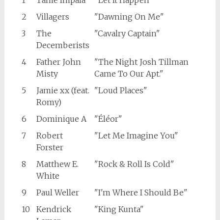
2
Villagers
"Dawning On Me"
3
The
"Cavalry Captain"
Decemberists
4
Father John
"The Night Josh Tillman
Misty
Came To Our Apt."
5
Jamie xx (feat.
"Loud Places"
Romy)
6
Dominique A
"Éléor"
7
Robert
"Let Me Imagine You"
Forster
8
Matthew E.
"Rock & Roll Is Cold"
White
9
Paul Weller
"I'm Where I Should Be"
10
Kendrick
"King Kunta"