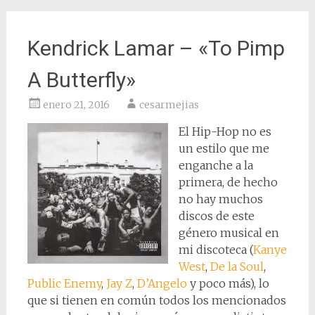
Kendrick Lamar – «To Pimp
A Butterfly»
enero 21, 2016
cesarmejias
El Hip-Hop no es
un estilo que me
enganche a la
primera, de hecho
no hay muchos
discos de este
género musical en
mi discoteca (
Kanye
West
,
De la Soul
,
Public Enemy
,
Jay Z
,
D’Angelo
y poco más), lo
que si tienen en común todos los mencionados