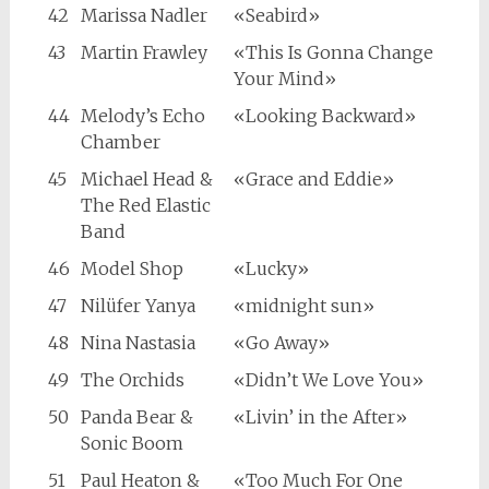
42
Marissa Nadler
«Seabird»
43
Martin Frawley
«This Is Gonna Change
Your Mind»
44
Melody’s Echo
«Looking Backward»
Chamber
45
Michael Head &
«Grace and Eddie»
The Red Elastic
Band
46
Model Shop
«Lucky»
47
Nilüfer Yanya
«midnight sun»
48
Nina Nastasia
«Go Away»
49
The Orchids
«Didn’t We Love You»
50
Panda Bear &
«Livin’ in the After»
Sonic Boom
51
Paul Heaton &
«Too Much For One