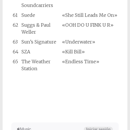
Soundcarriers
61
Suede
«She Still Leads Me On»
62
Suggs & Paul
«OOH DO U FINK U R»
Weller
63
Sun’s Signature
«Underwater»
64
SZA
«Kill Bill»
65
The Weather
«Endless Time»
Station