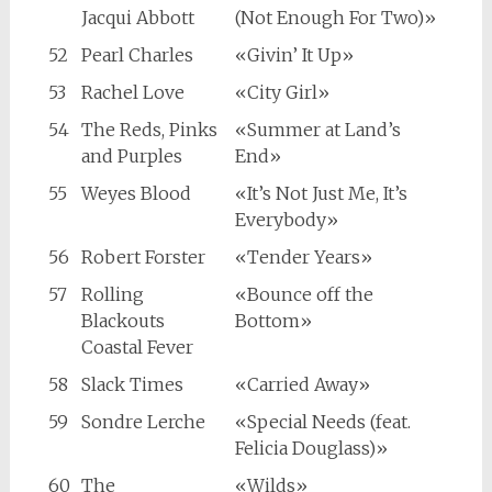
Jacqui Abbott
(Not Enough For Two)»
52
Pearl Charles
«Givin’ It Up»
53
Rachel Love
«City Girl»
54
The Reds, Pinks
«Summer at Land’s
and Purples
End»
55
Weyes Blood
«It’s Not Just Me, It’s
Everybody»
56
Robert Forster
«Tender Years»
57
Rolling
«Bounce off the
Blackouts
Bottom»
Coastal Fever
58
Slack Times
«Carried Away»
59
Sondre Lerche
«Special Needs (feat.
Felicia Douglass)»
60
The
«Wilds»