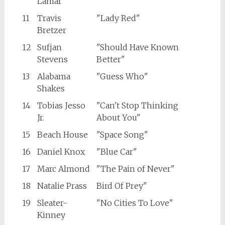
Lamar
11
Travis
"Lady Red"
Bretzer
12
Sufjan
"Should Have Known
Stevens
Better"
13
Alabama
"Guess Who"
Shakes
14
Tobias Jesso
"Can't Stop Thinking
Jr.
About You"
15
Beach House
"Space Song"
16
Daniel Knox
"Blue Car"
17
Marc Almond
"The Pain of Never"
18
Natalie Prass
Bird Of Prey"
19
Sleater-
"No Cities To Love"
Kinney