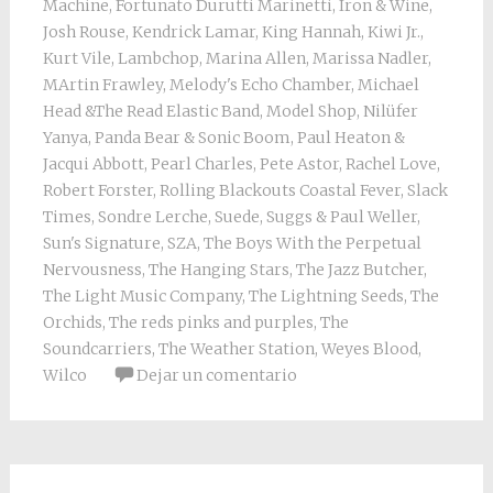
Machine
,
Fortunato Durutti Marinetti
,
Iron & Wine
,
Josh Rouse
,
Kendrick Lamar
,
King Hannah
,
Kiwi Jr.
,
Kurt Vile
,
Lambchop
,
Marina Allen
,
Marissa Nadler
,
MArtin Frawley
,
Melody's Echo Chamber
,
Michael
Head &The Read Elastic Band
,
Model Shop
,
Nilüfer
Yanya
,
Panda Bear & Sonic Boom
,
Paul Heaton &
Jacqui Abbott
,
Pearl Charles
,
Pete Astor
,
Rachel Love
,
Robert Forster
,
Rolling Blackouts Coastal Fever
,
Slack
Times
,
Sondre Lerche
,
Suede
,
Suggs & Paul Weller
,
Sun's Signature
,
SZA
,
The Boys With the Perpetual
Nervousness
,
The Hanging Stars
,
The Jazz Butcher
,
The Light Music Company
,
The Lightning Seeds
,
The
Orchids
,
The reds pinks and purples
,
The
Soundcarriers
,
The Weather Station
,
Weyes Blood
,
Wilco
Dejar un comentario