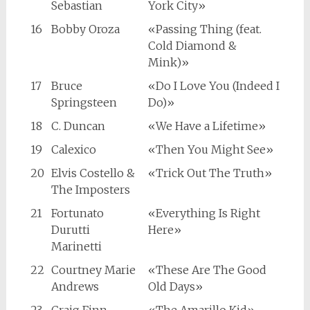
Sebastian
York City»
16
Bobby Oroza
«Passing Thing (feat.
Cold Diamond &
Mink)»
17
Bruce
«Do I Love You (Indeed I
Springsteen
Do)»
18
C. Duncan
«We Have a Lifetime»
19
Calexico
«Then You Might See»
20
Elvis Costello &
«Trick Out The Truth»
The Imposters
21
Fortunato
«Everything Is Right
Durutti
Here»
Marinetti
22
Courtney Marie
«These Are The Good
Andrews
Old Days»