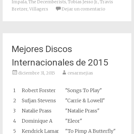
Impala
,
The Decemberists
,
Tobias Jesso Jr.
,
Travis
Bretzer
,
Villagers
Dejar un comentario
Mejores Discos
Internacionales de 2015
diciembre 31, 2015
cesarmejias
1
Robert Forster
"Songs To Play"
2
Sufjan Stevens
"Carrie & Lowell"
3
Natalie Prass
"Natalie Prass"
4
Dominique A
"Eleor"
5
Kendrick Lamar
"To Pimp A Butterfly"