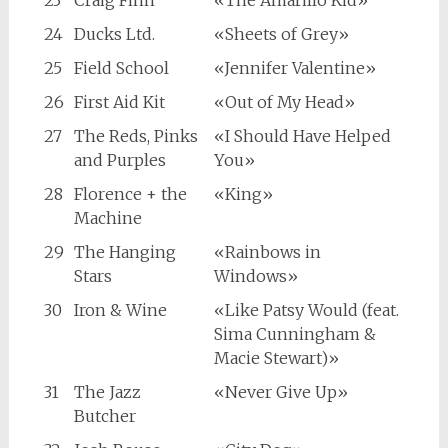
23
Craig Finn
«The Amarillo Kid»
24
Ducks Ltd.
«Sheets of Grey»
25
Field School
«Jennifer Valentine»
26
First Aid Kit
«Out of My Head»
27
The Reds, Pinks
«I Should Have Helped
and Purples
You»
28
Florence + the
«King»
Machine
29
The Hanging
«Rainbows in
Stars
Windows»
30
Iron & Wine
«Like Patsy Would (feat.
Sima Cunningham &
Macie Stewart)»
31
The Jazz
«Never Give Up»
Butcher