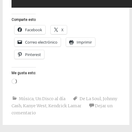
Comparte esto
Facebook
X
Correo electrónico
Imprimir
Pinterest
Me gusta esto:
Cargando...
Música
,
Un Disco al día
De La Soul
,
Johnny
Cash
,
Kanye West
,
Kendrick Lamar
Dejar un
comentario