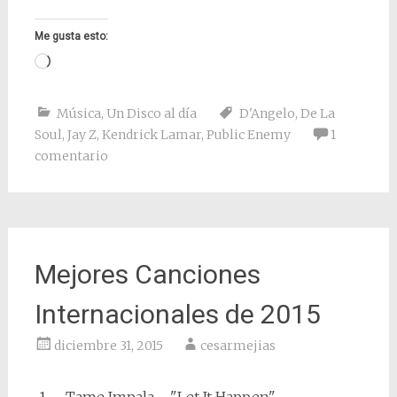
Me gusta esto:
Cargando...
Música
,
Un Disco al día
D'Angelo
,
De La
Soul
,
Jay Z
,
Kendrick Lamar
,
Public Enemy
1
comentario
Mejores Canciones
Internacionales de 2015
diciembre 31, 2015
cesarmejias
1
Tame Impala
"Let It Happen"