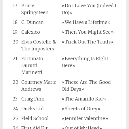
17
Bruce
«Do I Love You (Indeed I
Springsteen
Do)»
18
C. Duncan
«We Have a Lifetime»
19
Calexico
«Then You Might See»
20
Elvis Costello &
«Trick Out The Truth»
The Imposters
21
Fortunato
«Everything Is Right
Durutti
Here»
Marinetti
22
Courtney Marie
«These Are The Good
Andrews
Old Days»
23
Craig Finn
«The Amarillo Kid»
24
Ducks Ltd.
«Sheets of Grey»
25
Field School
«Jennifer Valentine»
26
First Aid Kit
«Out of My Head»