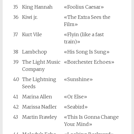
35
King Hannah
«Foolius Caesar»
36
Kiwi jr.
«The Extra Sees the
Film»
37
Kurt Vile
«Flyin (like a fast
train)»
38
Lambchop
«His Song Is Sung»
39
The Light Music
«Borchester Echoes»
Company
40
The Lightning
«Sunshine»
Seeds
41
Marina Allen
«Or Else»
42
Marissa Nadler
«Seabird»
43
Martin Frawley
«This Is Gonna Change
Your Mind»