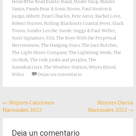
Head &The Read Elastic Band
,
Model Shop
,
Nilüfer
Yanya
,
Panda Bear & Sonic Boom
,
Paul Heaton &
Jacqui Abbott
,
Pearl Charles
,
Pete Astor
,
Rachel Love
,
Robert Forster
,
Rolling Blackouts Coastal Fever
,
Slack
Times
,
Sondre Lerche
,
Suede
,
Suggs & Paul Weller
,
Sun's Signature
,
SZA
,
The Boys With the Perpetual
Nervousness
,
The Hanging Stars
,
The Jazz Butcher
,
The Light Music Company
,
The Lightning Seeds
,
The
Orchids
,
The reds pinks and purples
,
The
Soundcarriers
,
The Weather Station
,
Weyes Blood
,
Wilco
Dejar un comentario
Navegación
←
Mejores Canciones
Mejores Discos
Nacionales 2022
Nacionales 2022
→
de
entradas
Deja un comentario