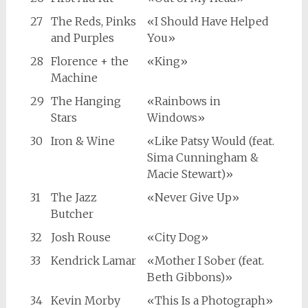
27
The Reds, Pinks
«I Should Have Helped
and Purples
You»
28
Florence + the
«King»
Machine
29
The Hanging
«Rainbows in
Stars
Windows»
30
Iron & Wine
«Like Patsy Would (feat.
Sima Cunningham &
Macie Stewart)»
31
The Jazz
«Never Give Up»
Butcher
32
Josh Rouse
«City Dog»
33
Kendrick Lamar
«Mother I Sober (feat.
Beth Gibbons)»
34
Kevin Morby
«This Is a Photograph»