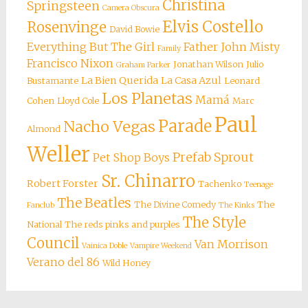
Christina
Springsteen
Camera Obscura
Elvis Costello
Rosenvinge
David Bowie
Everything But The Girl
Father John Misty
Family
Francisco Nixon
Jonathan Wilson
Julio
Graham Parker
La Bien Querida
La Casa Azul
Bustamante
Leonard
Los Planetas
Mamá
Cohen
Lloyd Cole
Marc
Paul
Parade
Nacho Vegas
Almond
Weller
Prefab Sprout
Pet Shop Boys
Sr. Chinarro
Robert Forster
Tachenko
Teenage
The Beatles
The Divine Comedy
The
Fanclub
The Kinks
The Style
National
The reds pinks and purples
Council
Van Morrison
Vainica Doble
Vampire Weekend
Verano del 86
Wild Honey