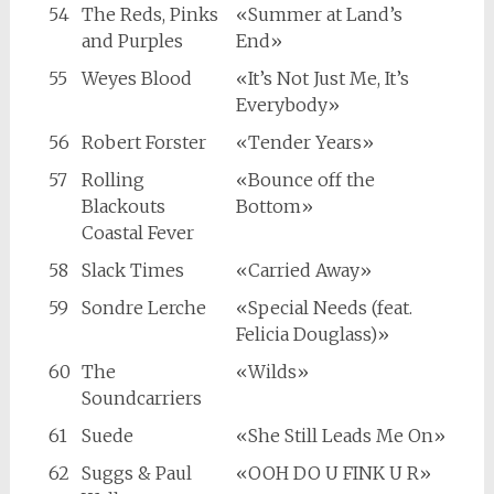
54
The Reds, Pinks
«Summer at Land’s
and Purples
End»
55
Weyes Blood
«It’s Not Just Me, It’s
Everybody»
56
Robert Forster
«Tender Years»
57
Rolling
«Bounce off the
Blackouts
Bottom»
Coastal Fever
58
Slack Times
«Carried Away»
59
Sondre Lerche
«Special Needs (feat.
Felicia Douglass)»
60
The
«Wilds»
Soundcarriers
61
Suede
«She Still Leads Me On»
62
Suggs & Paul
«OOH DO U FINK U R»