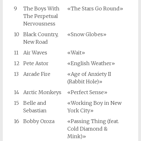
9
The Boys With
«The Stars Go Round»
The Perpetual
Nervousness
10
Black Country,
«Snow Globes»
New Road
11
Air Waves
«Wait»
12
Pete Astor
«English Weather»
13
Arcade Fire
«Age of Anxiety II
(Rabbit Hole)»
14
Arctic Monkeys
«Perfect Sense»
15
Belle and
«Working Boy in New
Sebastian
York City»
16
Bobby Oroza
«Passing Thing (feat.
Cold Diamond &
Mink)»