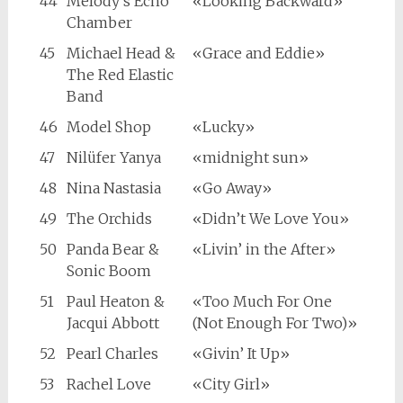
44
Melody’s Echo
«Looking Backward»
Chamber
45
Michael Head &
«Grace and Eddie»
The Red Elastic
Band
46
Model Shop
«Lucky»
47
Nilüfer Yanya
«midnight sun»
48
Nina Nastasia
«Go Away»
49
The Orchids
«Didn’t We Love You»
50
Panda Bear &
«Livin’ in the After»
Sonic Boom
51
Paul Heaton &
«Too Much For One
Jacqui Abbott
(Not Enough For Two)»
52
Pearl Charles
«Givin’ It Up»
53
Rachel Love
«City Girl»