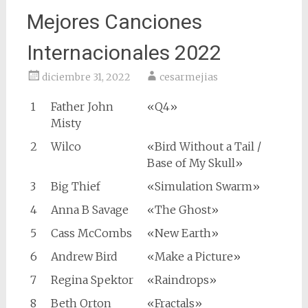
Mejores Canciones
Internacionales 2022
diciembre 31, 2022
cesarmejias
1
Father John
«Q4»
Misty
2
Wilco
«Bird Without a Tail /
Base of My Skull»
3
Big Thief
«Simulation Swarm»
4
Anna B Savage
«The Ghost»
5
Cass McCombs
«New Earth»
6
Andrew Bird
«Make a Picture»
7
Regina Spektor
«Raindrops»
8
Beth Orton
«Fractals»