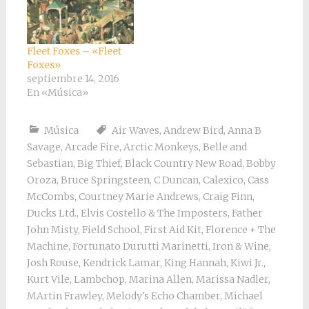
Fleet Foxes – «Fleet
Foxes»
septiembre 14, 2016
En «Música»
Música
Air Waves
,
Andrew Bird
,
Anna B
Savage
,
Arcade Fire
,
Arctic Monkeys
,
Belle and
Sebastian
,
Big Thief
,
Black Country New Road
,
Bobby
Oroza
,
Bruce Springsteen
,
C Duncan
,
Calexico
,
Cass
McCombs
,
Courtney Marie Andrews
,
Craig Finn
,
Ducks Ltd.
,
Elvis Costello & The Imposters
,
Father
John Misty
,
Field School
,
First Aid Kit
,
Florence + The
Machine
,
Fortunato Durutti Marinetti
,
Iron & Wine
,
Josh Rouse
,
Kendrick Lamar
,
King Hannah
,
Kiwi Jr.
,
Kurt Vile
,
Lambchop
,
Marina Allen
,
Marissa Nadler
,
MArtin Frawley
,
Melody's Echo Chamber
,
Michael