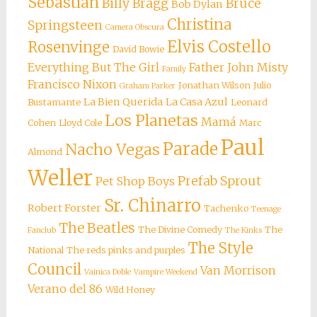
Sebastian
Billy Bragg
Bruce
Bob Dylan
Christina
Springsteen
Camera Obscura
Elvis Costello
Rosenvinge
David Bowie
Everything But The Girl
Father John Misty
Family
Francisco Nixon
Jonathan Wilson
Julio
Graham Parker
La Bien Querida
La Casa Azul
Bustamante
Leonard
Los Planetas
Mamá
Cohen
Lloyd Cole
Marc
Paul
Parade
Nacho Vegas
Almond
Weller
Prefab Sprout
Pet Shop Boys
Sr. Chinarro
Robert Forster
Tachenko
Teenage
The Beatles
The Divine Comedy
The
Fanclub
The Kinks
The Style
National
The reds pinks and purples
Council
Van Morrison
Vainica Doble
Vampire Weekend
Verano del 86
Wild Honey