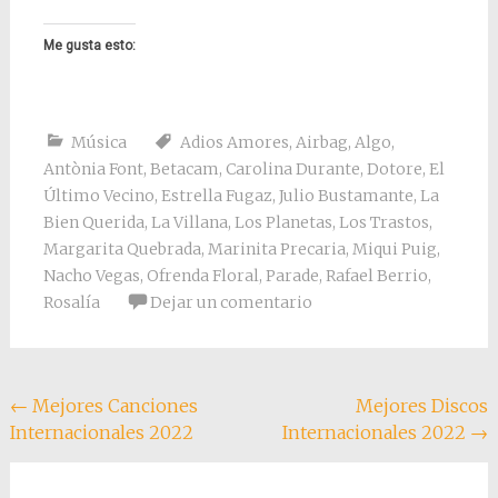
Me gusta esto:
Música
Adios Amores
,
Airbag
,
Algo
,
Antònia Font
,
Betacam
,
Carolina Durante
,
Dotore
,
El
Último Vecino
,
Estrella Fugaz
,
Julio Bustamante
,
La
Bien Querida
,
La Villana
,
Los Planetas
,
Los Trastos
,
Margarita Quebrada
,
Marinita Precaria
,
Miqui Puig
,
Nacho Vegas
,
Ofrenda Floral
,
Parade
,
Rafael Berrio
,
Rosalía
Dejar un comentario
Navegación
←
Mejores Canciones
Mejores Discos
Internacionales 2022
Internacionales 2022
→
de
entradas