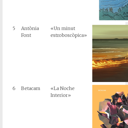
5
Antònia
«Un minut
Font
estroboscòpica»
6
Betacam
«La Noche
Interior»