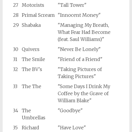
27
Motorists
"Tall Tower"
28
Primal Scream
"Innocent Money"
29
Shabaka
"Managing My Breath,
What Fear Had Become
(feat. Saul Williams)"
30
Quivers
"Never Be Lonely"
31
The Smile
"Friend of a Friend"
32
The BV's
"Taking Pictures of
Taking Pictures"
33
The The
"Some Days I Drink My
Coffee by the Grave of
William Blake"
34
The
"Goodbye"
Umbrellas
35
Richard
"Have Love"