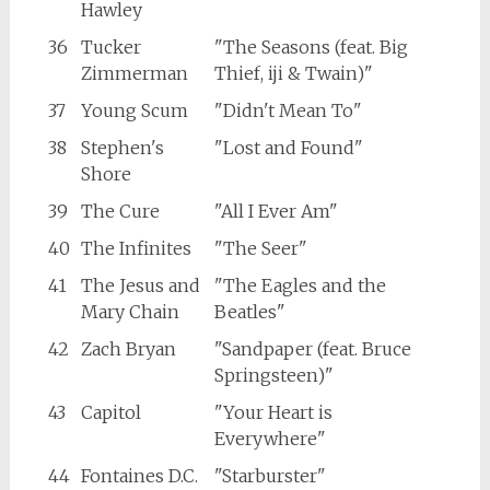
Hawley
36
Tucker
"The Seasons (feat. Big
Zimmerman
Thief, iji & Twain)"
37
Young Scum
"Didn't Mean To"
38
Stephen's
"Lost and Found"
Shore
39
The Cure
"All I Ever Am"
40
The Infinites
"The Seer"
41
The Jesus and
"The Eagles and the
Mary Chain
Beatles"
42
Zach Bryan
"Sandpaper (feat. Bruce
Springsteen)"
43
Capitol
"Your Heart is
Everywhere"
44
Fontaines D.C.
"Starburster"