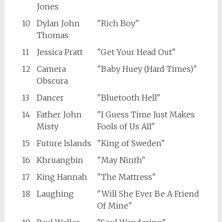
Jones
10
Dylan John
"Rich Boy"
Thomas
11
Jessica Pratt
"Get Your Head Out"
12
Camera
"Baby Huey (Hard Times)"
Obscura
13
Dancer
"Bluetooth Hell"
14
Father John
"I Guess Time Just Makes
Misty
Fools of Us All"
15
Future Islands
"King of Sweden"
16
Khruangbin
"May Ninth"
17
King Hannah
"The Mattress"
18
Laughing
"Will She Ever Be A Friend
Of Mine"