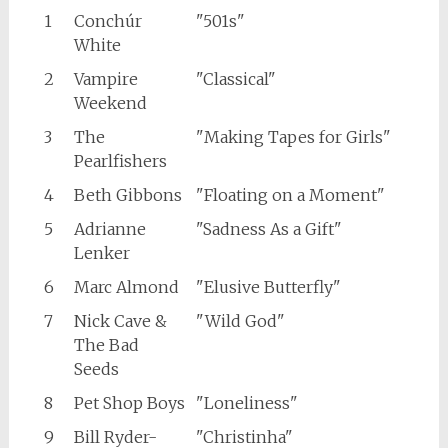
1
Conchúr
"501s"
White
2
Vampire
"Classical"
Weekend
3
The
"Making Tapes for Girls"
Pearlfishers
4
Beth Gibbons
"Floating on a Moment"
5
Adrianne
"Sadness As a Gift"
Lenker
6
Marc Almond
"Elusive Butterfly"
7
Nick Cave &
"Wild God"
The Bad
Seeds
8
Pet Shop Boys
"Loneliness"
9
Bill Ryder-
"Christinha"