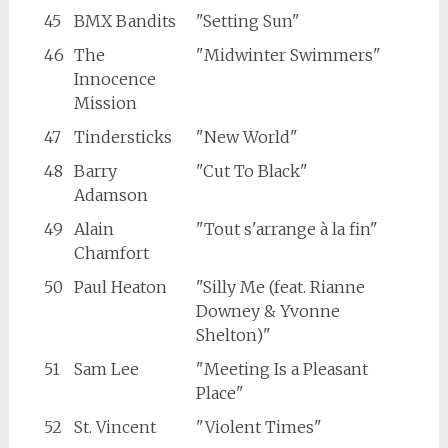
45
BMX Bandits
"Setting Sun"
46
The
"Midwinter Swimmers"
Innocence
Mission
47
Tindersticks
"New World"
48
Barry
"Cut To Black"
Adamson
49
Alain
"Tout s'arrange à la fin"
Chamfort
50
Paul Heaton
"Silly Me (feat. Rianne
Downey & Yvonne
Shelton)"
51
Sam Lee
"Meeting Is a Pleasant
Place"
52
St. Vincent
"Violent Times"