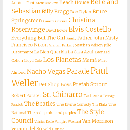
Belle and
Beach House
Antònia Font
Arctic Monkeys
Sebastian
Billy Bragg
Bruce
Bob Dylan
Christina
Springsteen
Camera Obscura
Elvis Costello
Rosenvinge
David Bowie
Everything But The Girl
Father John Misty
Family
Francisco Nixon
Jonathan Wilson
Julio
Graham Parker
La Bien Querida
La Casa Azul
Bustamante
Leonard
Los Planetas
Mamá
Cohen
Lloyd Cole
Marc
Paul
Parade
Nacho Vegas
Almond
Weller
Prefab Sprout
Pet Shop Boys
Sr. Chinarro
Robert Forster
Tachenko
Teenage
The Beatles
The Divine Comedy
The
Fanclub
The Kinks
The Style
National
The reds pinks and purples
Council
Van Morrison
Vainica Doble
Vampire Weekend
Verano del 86
Wild Honey