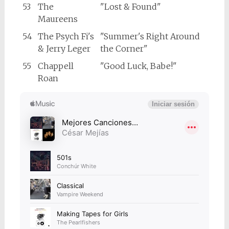
53
The
"Lost & Found"
Maureens
54
The Psych Fi's
"Summer's Right Around
& Jerry Leger
the Corner"
55
Chappell
"Good Luck, Babe!"
Roan