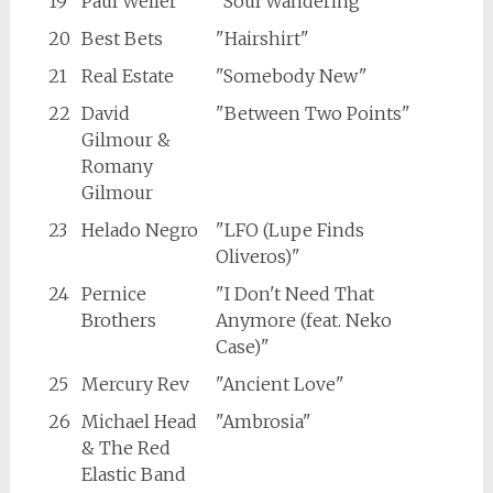
19
Paul Weller
"Soul Wandering"
20
Best Bets
"Hairshirt"
21
Real Estate
"Somebody New"
22
David
"Between Two Points"
Gilmour &
Romany
Gilmour
23
Helado Negro
"LFO (Lupe Finds
Oliveros)"
24
Pernice
"I Don't Need That
Brothers
Anymore (feat. Neko
Case)"
25
Mercury Rev
"Ancient Love"
26
Michael Head
"Ambrosia"
& The Red
Elastic Band