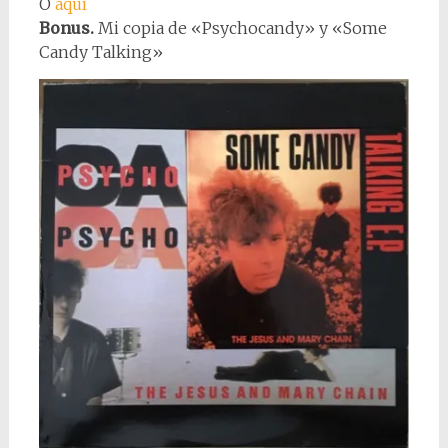
Ó
aquí
Bonus.
Mi copia de «Psychocandy» y «Some
Candy Talking»