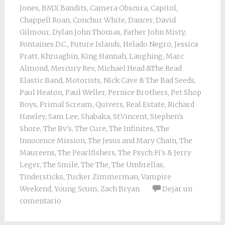
Jones
,
BMX Bandits
,
Camera Obscura
,
Capitol
,
Chappell Roan
,
Conchur White
,
Dancer
,
David
Gilmour
,
Dylan John Thomas
,
Father John Misty
,
Fontaines D.C.
,
Future Islands
,
Helado Negro
,
Jessica
Pratt
,
Khruagbin
,
King Hannah
,
Laughing
,
Marc
Almond
,
Mercury Rev
,
Michael Head &The Read
Elastic Band
,
Motorists
,
Nick Cave & The Bad Seeds
,
Paul Heaton
,
Paul Weller
,
Pernice Brothers
,
Pet Shop
Boys
,
Primal Scream
,
Quivers
,
Real Estate
,
Richard
Hawley
,
Sam Lee
,
Shabaka
,
St.Vincent
,
Stephen's
Shore
,
The Bv's
,
The Cure
,
The Infinites
,
The
Innocence Mission
,
The Jesus and Mary Chain
,
The
Maureens
,
The Pearlfishers
,
The Psych Fi's & Jerry
Leger
,
The Smile
,
The The
,
The Umbrellas
,
Tindersticks
,
Tucker Zimmerman
,
Vampire
Weekend
,
Young Scum
,
Zach Bryan
Dejar un
comentario