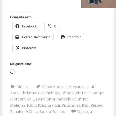
Comparte esto
Facebook
X
Correo electrónico
Imprimir
Pinterest
Me gusta esto:
Cargando...
Música
Adios Amores
,
Alexanderplatz
,
AMA
,
Christina Rosenvinge
,
Cómo Vivir En El Campo
,
Florent y Yo
,
J
,
La Paloma
,
Marcelo Criminal
,
Melenas
,
Pablo Prisma y Las Pirámides
,
Raül Refree
,
Renaldo & Clara
,
Surfin' Bichos
Dejar un