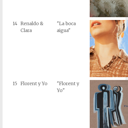
14
Renaldo &
"La boca
Clara
aigua"
15
Florent y Yo
"Florent y
Yo"