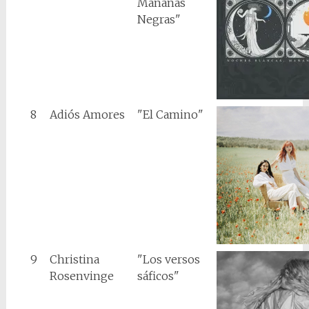
Mañanas
Negras"
8
Adiós Amores
"El Camino"
9
Christina
"Los versos
Rosenvinge
sáficos"