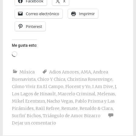
Facebook
X
Correo electrónico
Imprimir
Pinterest
Me gusta esto:
Cargando...
Música
Adios Amores
,
AMA
,
Andrea
Buenavista
,
Chico Y Chica
,
Christina Rosenvinge
,
Cómo Vivir En El Campo
,
Florent y Yo
,
I Am Dive
,
J
,
Los Lagos de Hinault
,
Marcelo Criminal
,
Melenas
,
Mikel Erentxun
,
Nacho Vegas
,
Pablo Prisma y Las
Pirámides
,
Raül Refree
,
Remate
,
Renaldo & Clara
,
Surfin' Bichos
,
Triángulo de Amor Bizarro
Dejar un comentario