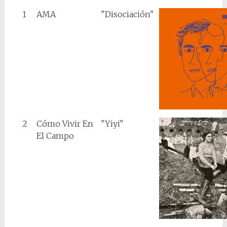
1
AMA
"Disociación"
2
Cómo Vivir En
"Yiyi"
El Campo