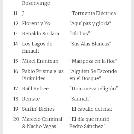
Rosenvinge
11
J
"Tormenta Eléctrica"
12
Florent y Yo
"Aquí paz y gloria"
13
Renaldo & Clara
"Globus"
14
Los Lagos de
"Sus Alas Blancas"
Hinault
15
Mikel Erentxun
"Mariposa en la flor"
16
Pablo Prisma y las
"Alguien Se Esconde
Pirámides
en el Bosque"
17
Raül Refree
"Una nueva religión"
18
Remate
"Sannah"
19
Surfin' Bichos
"El caballo del mar"
20
Marcelo Criminal
"El día que murió
& Nacho Vegas
Pedro Sánchez"