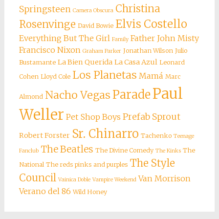
Christina
Springsteen
Camera Obscura
Elvis Costello
Rosenvinge
David Bowie
Everything But The Girl
Father John Misty
Family
Francisco Nixon
Jonathan Wilson
Julio
Graham Parker
La Bien Querida
La Casa Azul
Bustamante
Leonard
Los Planetas
Mamá
Cohen
Lloyd Cole
Marc
Paul
Parade
Nacho Vegas
Almond
Weller
Prefab Sprout
Pet Shop Boys
Sr. Chinarro
Robert Forster
Tachenko
Teenage
The Beatles
The Divine Comedy
The
Fanclub
The Kinks
The Style
National
The reds pinks and purples
Council
Van Morrison
Vainica Doble
Vampire Weekend
Verano del 86
Wild Honey