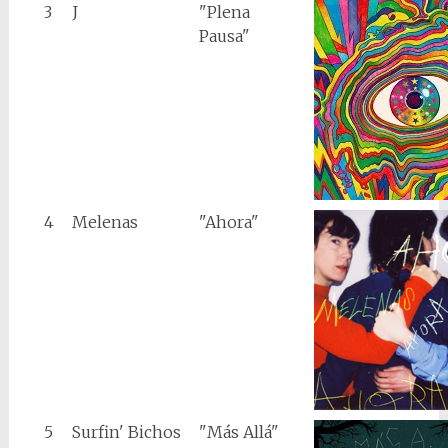
3
J
"Plena
Pausa"
4
Melenas
"Ahora"
5
Surfin' Bichos
"Más Allá"