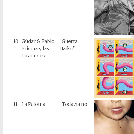
10
Gúdar & Pablo
"Guerra
Prisma y las
Haiku"
Pirámides
11
La Paloma
"Todavía no"