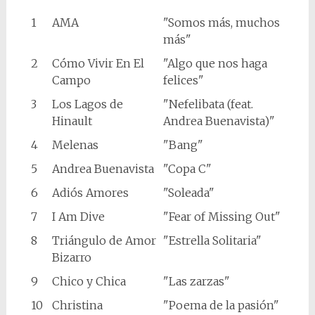
1
AMA
"Somos más, muchos
más"
2
Cómo Vivir En El
"Algo que nos haga
Campo
felices"
3
Los Lagos de
"Nefelibata (feat.
Hinault
Andrea Buenavista)"
4
Melenas
"Bang"
5
Andrea Buenavista
"Copa C"
6
Adiós Amores
"Soleada"
7
I Am Dive
"Fear of Missing Out"
8
Triángulo de Amor
"Estrella Solitaria"
Bizarro
9
Chico y Chica
"Las zarzas"
10
Christina
"Poema de la pasión"