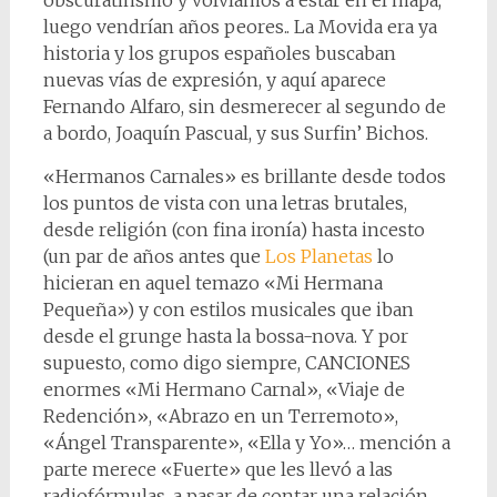
obscuratinsmo y volvíamos a estar en el mapa,
luego vendrían años peores.. La Movida era ya
historia y los grupos españoles buscaban
nuevas vías de expresión, y aquí aparece
Fernando Alfaro, sin desmerecer al segundo de
a bordo, Joaquín Pascual, y sus Surfin’ Bichos.
«Hermanos Carnales» es brillante desde todos
los puntos de vista con una letras brutales,
desde religión (con fina ironía) hasta incesto
(un par de años antes que
Los Planetas
lo
hicieran en aquel temazo «Mi Hermana
Pequeña») y con estilos musicales que iban
desde el grunge hasta la bossa-nova. Y por
supuesto, como digo siempre, CANCIONES
enormes «Mi Hermano Carnal», «Viaje de
Redención», «Abrazo en un Terremoto»,
«Ángel Transparente», «Ella y Yo»… mención a
parte merece «Fuerte» que les llevó a las
radiofórmulas, a pasar de contar una relación