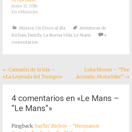
junio 11, 2016
En «Música»
Música
,
Un Disco al día
Aventuras de
Kirlian
,
Family
,
La Buena Vida
,
Le Mans
4
comentarios
Navegación
←
Camarón de la Isla –
Luka Bloom – “The
«La Leyenda del Tiempo»
Acoustic Motorbike”
→
de
entradas
4 comentarios en «
Le Mans –
“Le Mans”
»
Pingback:
Surfin’ Bichos – “Hermanos