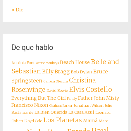
« Dic
De que hablo
Belle and
Beach House
Antònia Font
Arctic Monkeys
Sebastian
Billy Bragg
Bruce
Bob Dylan
Christina
Springsteen
Camera Obscura
Elvis Costello
Rosenvinge
David Bowie
Everything But The Girl
Father John Misty
Family
Francisco Nixon
Jonathan Wilson
Julio
Graham Parker
La Bien Querida
La Casa Azul
Bustamante
Leonard
Los Planetas
Mamá
Cohen
Lloyd Cole
Marc