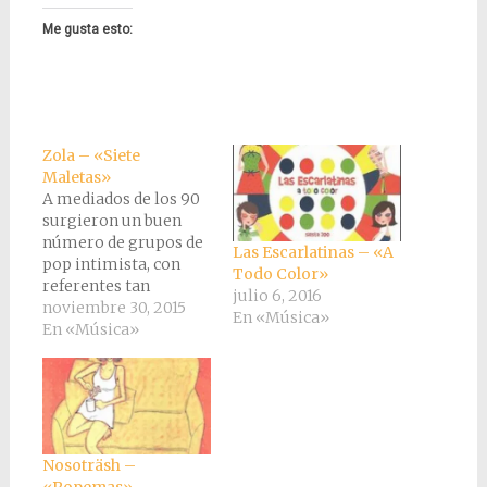
Me gusta esto:
Zola – «Siete
Maletas»
A mediados de los 90
surgieron un buen
número de grupos de
Las Escarlatinas – «A
pop intimista, con
Todo Color»
referentes tan
julio 6, 2016
excitantes como el
noviembre 30, 2015
En «Música»
pop francés de los 60
En «Música»
o las Vainica Doble, la
mayoría con chicas a
la voz, entre ellos Le
Mans, La Buena Vida,
Niza, Nosoträsh… y
todos ellos en
Nosoträsh –
discográficas…
«Popemas»