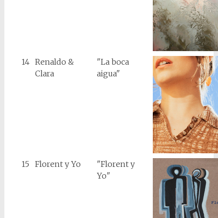
14
Renaldo &
"La boca
Clara
aigua"
15
Florent y Yo
"Florent y
Yo"