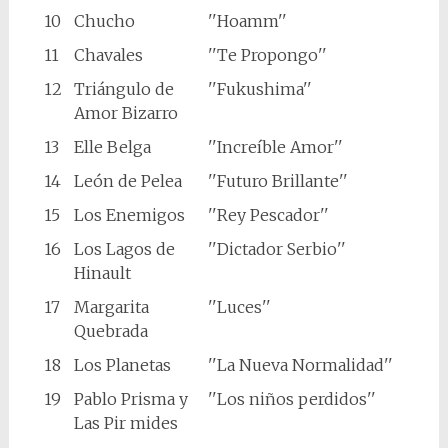
10
Chucho
''Hoamm''
11
Chavales
''Te Propongo''
12
Triángulo de
''Fukushima''
Amor Bizarro
13
Elle Belga
''Increíble Amor''
14
León de Pelea
''Futuro Brillante''
15
Los Enemigos
''Rey Pescador''
16
Los Lagos de
''Dictador Serbio''
Hinault
17
Margarita
''Luces''
Quebrada
18
Los Planetas
''La Nueva Normalidad''
19
Pablo Prisma y
''Los niños perdidos''
Las Pir mides