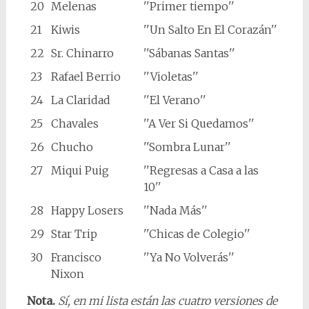
20
Melenas
''Primer tiempo''
21
Kiwis
''Un Salto En El Corazán''
22
Sr. Chinarro
''Sábanas Santas''
23
Rafael Berrio
''Violetas''
24
La Claridad
''El Verano''
25
Chavales
''A Ver Si Quedamos''
26
Chucho
''Sombra Lunar''
27
Miqui Puig
''Regresas a Casa a las
10''
28
Happy Losers
''Nada Más''
29
Star Trip
''Chicas de Colegio''
30
Francisco
''Ya No Volverás''
Nixon
Nota.
Sí, en mi lista están las cuatro versiones de