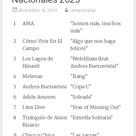
diciembre 31, 2023
cesarmejias
1
AMA
"Somos más, muchos
más"
2
Cómo Vivir En El
"Algo que nos haga
Campo
felices"
3
Los Lagos de
"Nefelibata (feat.
Hinault
Andrea Buenavista)"
4
Melenas
"Bang"
5
Andrea Buenavista
"Copa C"
6
Adiós Amores
"Soleada"
7
I Am Dive
"Fear of Missing Out"
8
Triángulo de Amor
"Estrella Solitaria"
Bizarro
9
Chico y Chica
"Las zarzas"