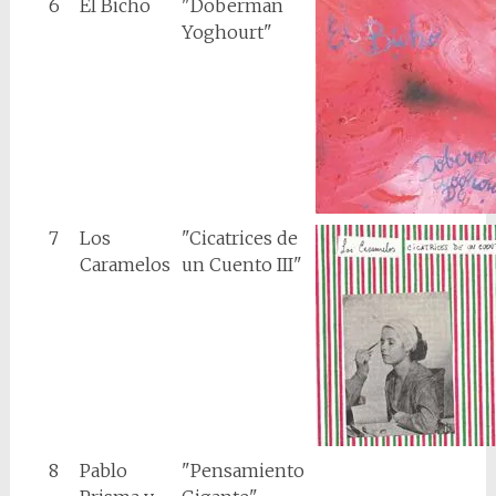
6
El Bicho
"Doberman
Yoghourt"
7
Los
"Cicatrices de
Caramelos
un Cuento III"
8
Pablo
"Pensamiento