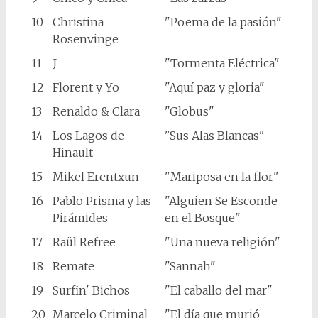
10
Christina
"Poema de la pasión"
Rosenvinge
11
J
"Tormenta Eléctrica"
12
Florent y Yo
"Aquí paz y gloria"
13
Renaldo & Clara
"Globus"
14
Los Lagos de
"Sus Alas Blancas"
Hinault
15
Mikel Erentxun
"Mariposa en la flor"
16
Pablo Prisma y las
"Alguien Se Esconde
Pirámides
en el Bosque"
17
Raül Refree
"Una nueva religión"
18
Remate
"Sannah"
19
Surfin' Bichos
"El caballo del mar"
20
Marcelo Criminal
"El día que murió