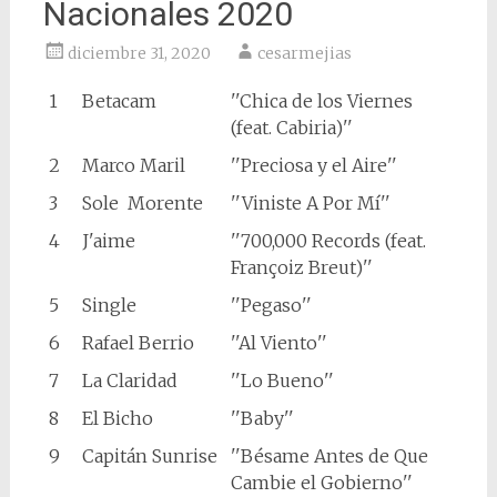
Nacionales 2020
diciembre 31, 2020
cesarmejias
1
Betacam
''Chica de los Viernes
(feat. Cabiria)''
2
Marco Maril
''Preciosa y el Aire''
3
Sole Morente
''Viniste A Por Mí''
4
J'aime
''700,000 Records (feat.
Françoiz Breut)''
5
Single
''Pegaso''
6
Rafael Berrio
''Al Viento''
7
La Claridad
''Lo Bueno''
8
El Bicho
''Baby''
9
Capitán Sunrise
''Bésame Antes de Que
Cambie el Gobierno''