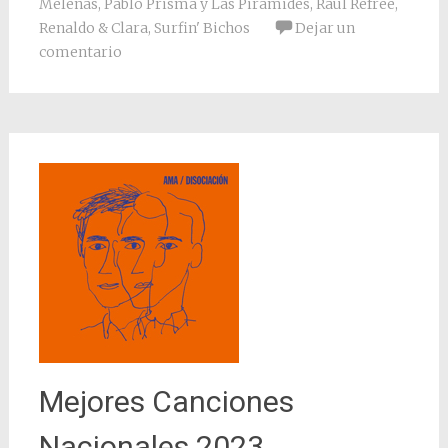
Melenas
,
Pablo Prisma y Las Pirámides
,
Raül Refree
,
Renaldo & Clara
,
Surfin' Bichos
Dejar un
comentario
Mejores Canciones
Nacionales 2023