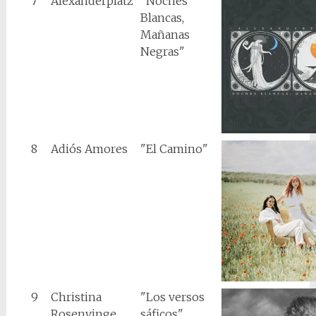
7
Alexanderplatz
"Noches
Blancas,
Mañanas
Negras"
8
Adiós Amores
"El Camino"
9
Christina
"Los versos
Rosenvinge
sáficos"