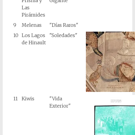
Prisma y
Gigante"
Las
Pirámides
9
Melenas
"Días Raros"
10
Los Lagos
"Soledades"
de Hinault
11
Kiwis
"Vida
Exterior"