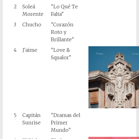
2
Soleá
"Lo Qué Te
Morente
Falta"
3
Chucho
"Corazón
Roto y
Brillante"
4
J'aime
"Love &
Squalor"
5
Capitán
"Dramas del
Sunrise
Primer
Mundo"