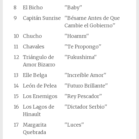
8
El Bicho
''Baby''
9
Capitán Sunrise
''Bésame Antes de Que
Cambie el Gobierno''
10
Chucho
''Hoamm''
11
Chavales
''Te Propongo''
12
Triángulo de
''Fukushima''
Amor Bizarro
13
Elle Belga
''Increíble Amor''
14
León de Pelea
''Futuro Brillante''
15
Los Enemigos
''Rey Pescador''
16
Los Lagos de
''Dictador Serbio''
Hinault
17
Margarita
''Luces''
Quebrada