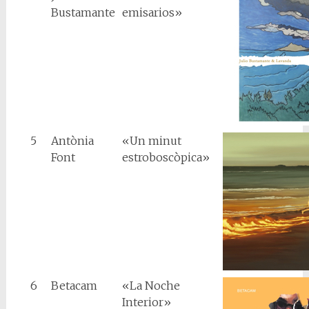
Bustamante
emisarios»
5
Antònia
«Un minut
Font
estroboscòpica»
6
Betacam
«La Noche
Interior»