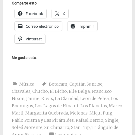
Comparte esto
Facebook
X
Correo electrónico
Imprimir
Pinterest
Me gusta esto:
Música
Betacam
,
Capitán Sunrise
,
Chavales
,
Chucho
,
El Bicho
,
Elle Belga
,
Francisco
Nixon
,
J'aime
,
Kiwis
,
La Claridad
,
Leon de Pelea
,
Los
Enemigos
,
Los Lagos de Hinault
,
Los Planetas
,
Marco
Maril
,
Margarita Quebrada
,
Melenas
,
Miqui Puig
,
Pablo Prisma y Las Pirámides
,
Rafael Berrio
,
Single
,
Soleá Morente
,
Sr. Chinarro
,
Star Trip
,
Triángulo de
Amor Bizarro
1 comentario