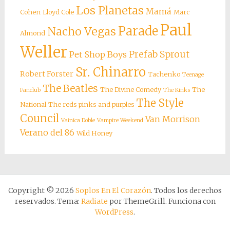
Los Planetas
Mamá
Cohen
Lloyd Cole
Marc
Paul
Parade
Nacho Vegas
Almond
Weller
Prefab Sprout
Pet Shop Boys
Sr. Chinarro
Robert Forster
Tachenko
Teenage
The Beatles
The Divine Comedy
The
Fanclub
The Kinks
The Style
National
The reds pinks and purples
Council
Van Morrison
Vainica Doble
Vampire Weekend
Verano del 86
Wild Honey
Copyright © 2026
Soplos En El Corazón
. Todos los derechos
reservados. Tema:
Radiate
por ThemeGrill. Funciona con
WordPress
.