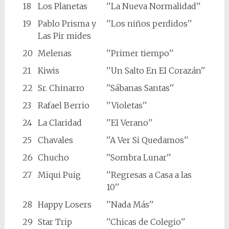
18
Los Planetas
''La Nueva Normalidad''
19
Pablo Prisma y
''Los niños perdidos''
Las Pir mides
20
Melenas
''Primer tiempo''
21
Kiwis
''Un Salto En El Corazán''
22
Sr. Chinarro
''Sábanas Santas''
23
Rafael Berrio
''Violetas''
24
La Claridad
''El Verano''
25
Chavales
''A Ver Si Quedamos''
26
Chucho
''Sombra Lunar''
27
Miqui Puig
''Regresas a Casa a las
10''
28
Happy Losers
''Nada Más''
29
Star Trip
''Chicas de Colegio''