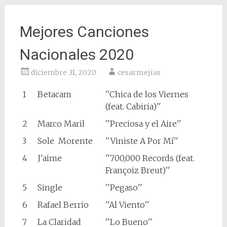
Mejores Canciones
Nacionales 2020
diciembre 31, 2020
cesarmejias
1
Betacam
''Chica de los Viernes
(feat. Cabiria)''
2
Marco Maril
''Preciosa y el Aire''
3
Sole Morente
''Viniste A Por Mí''
4
J'aime
''700,000 Records (feat.
Françoiz Breut)''
5
Single
''Pegaso''
6
Rafael Berrio
''Al Viento''
7
La Claridad
''Lo Bueno''