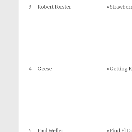
3
Robert Forster
«Strawber
4
Geese
«Getting K
5
Paul Weller
«Find El D