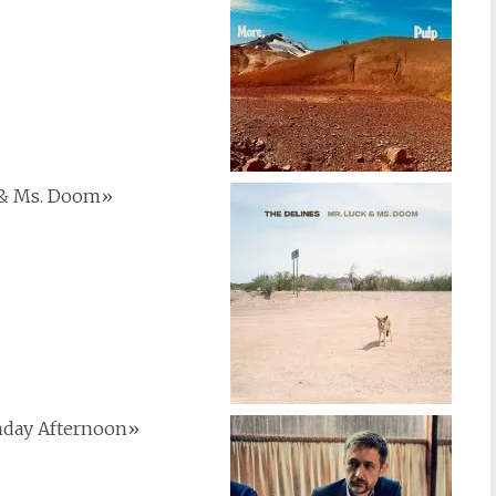
 & Ms. Doom»
nday Afternoon»