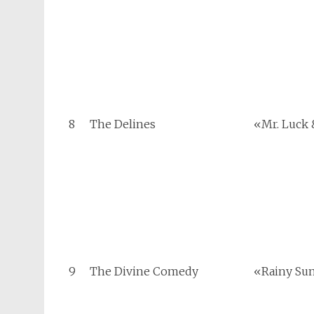
8
The Delines
«Mr. Luck
9
The Divine Comedy
«Rainy Su