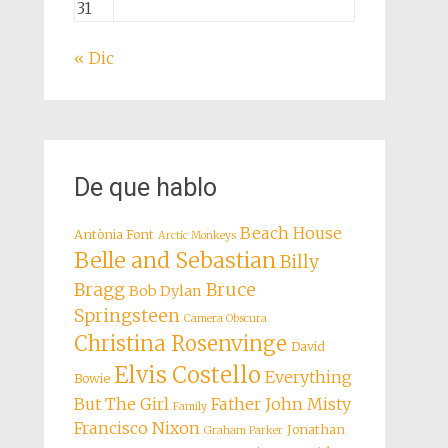
31
« Dic
De que hablo
Beach House
Antònia Font
Arctic Monkeys
Belle and Sebastian
Billy
Bragg
Bruce
Bob Dylan
Springsteen
Camera Obscura
Christina Rosenvinge
David
Elvis Costello
Everything
Bowie
But The Girl
Father John Misty
Family
Francisco Nixon
Jonathan
Graham Parker