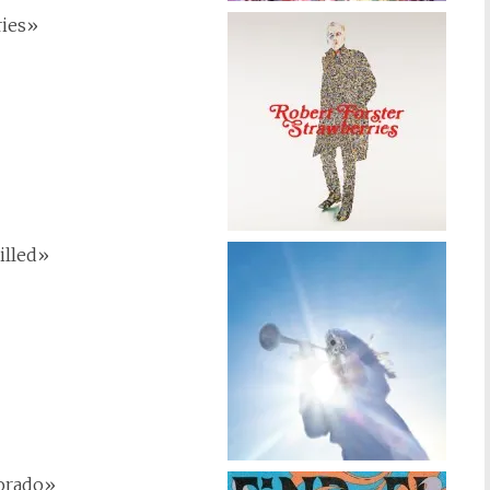
ries»
illed»
orado»