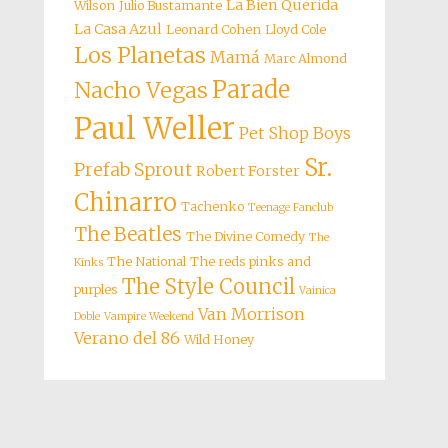
La Bien Querida
Wilson
Julio Bustamante
La Casa Azul
Leonard Cohen
Lloyd Cole
Los Planetas
Mamá
Marc Almond
Parade
Nacho Vegas
Paul Weller
Pet Shop Boys
Sr.
Prefab Sprout
Robert Forster
Chinarro
Tachenko
Teenage Fanclub
The Beatles
The Divine Comedy
The
The National
The reds pinks and
Kinks
The Style Council
purples
Vainica
Van Morrison
Doble
Vampire Weekend
Verano del 86
Wild Honey