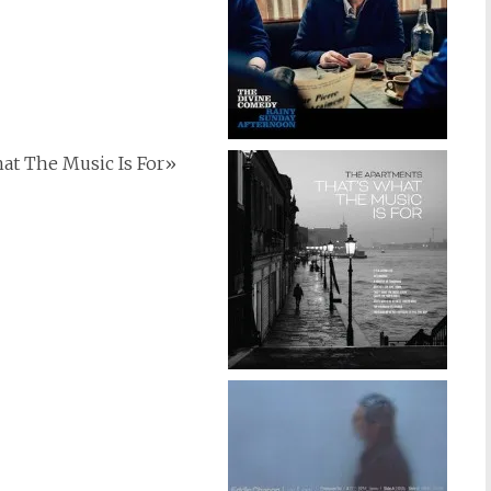
at The Music Is For»
»