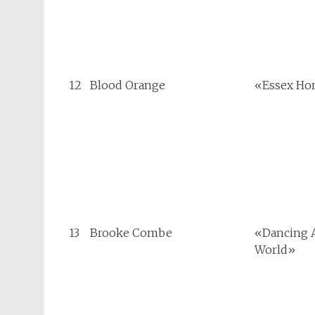
12
Blood Orange
«Essex Ho
13
Brooke Combe
«Dancing 
World»