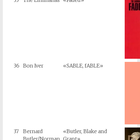
35
The Limiñanas
«Faded»
36
Bon Iver
«SABLE, fABLE»
37
Bernard
«Butler, Blake and
Butler/Norman
Grant»