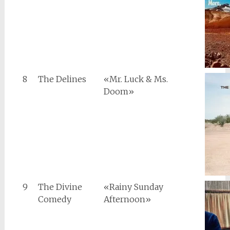
8
The Delines
«Mr. Luck & Ms.
Doom»
9
The Divine
«Rainy Sunday
Comedy
Afternoon»