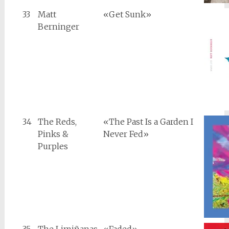
33
Matt
«Get Sunk»
Berninger
34
The Reds,
«The Past Is a Garden I
Pinks &
Never Fed»
Purples