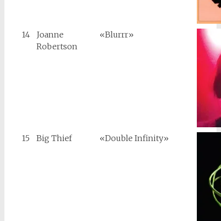
14
Joanne
«Blurrr»
Robertson
15
Big Thief
«Double Infinity»