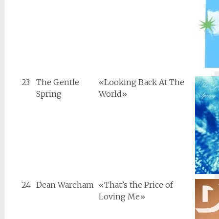
23
The Gentle
«Looking Back At The
Spring
World»
24
Dean Wareham
«That’s the Price of
Loving Me»