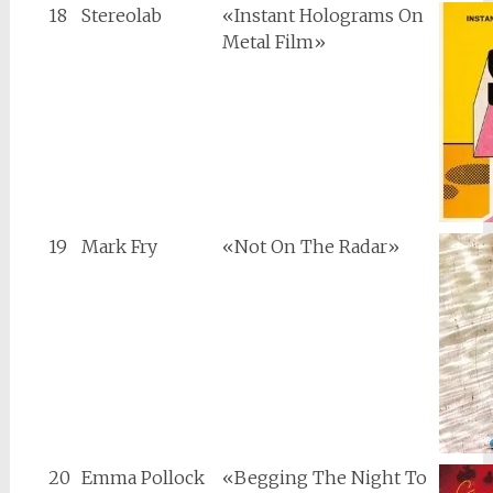
18
Stereolab
«Instant Holograms On
Metal Film»
19
Mark Fry
«Not On The Radar»
20
Emma Pollock
«Begging The Night To