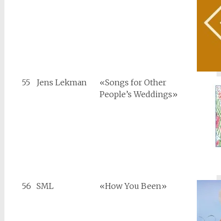
55
Jens Lekman
«Songs for Other
People’s Weddings»
56
SML
«How You Been»