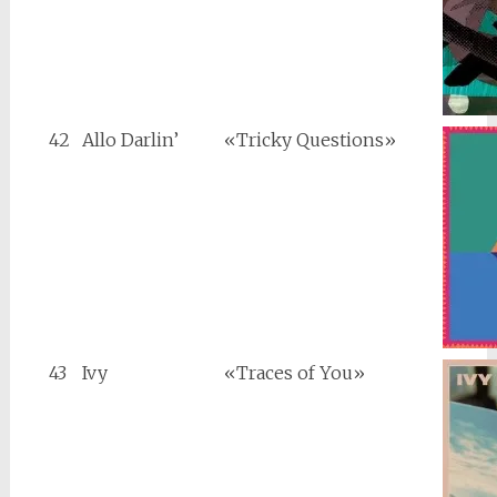
42
Allo Darlin’
«Tricky Questions»
43
Ivy
«Traces of You»