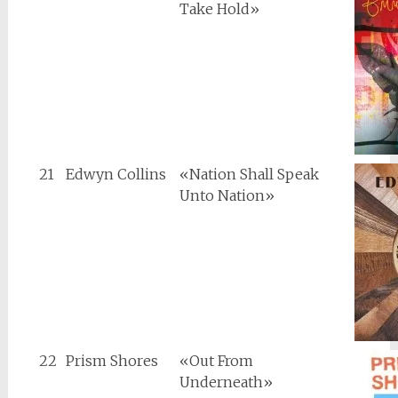
Take Hold»
21
Edwyn Collins
«Nation Shall Speak
Unto Nation»
22
Prism Shores
«Out From
Underneath»