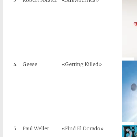
3
Robert Forster
«Strawberries»
4
Geese
«Getting Killed»
5
Paul Weller
«Find El Dorado»