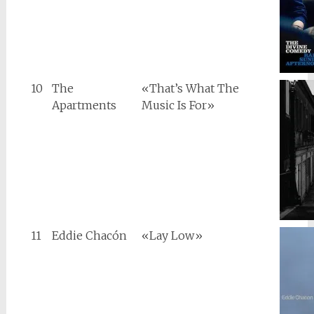
10
The
«That’s What The
Apartments
Music Is For»
11
Eddie Chacón
«Lay Low»