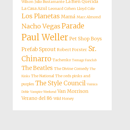
La Bien Querida
Wilson
Julio Bustamante
La Casa Azul
Leonard Cohen
Lloyd Cole
Los Planetas
Mamá
Marc Almond
Parade
Nacho Vegas
Paul Weller
Pet Shop Boys
Sr.
Prefab Sprout
Robert Forster
Chinarro
Tachenko
Teenage Fanclub
The Beatles
The Divine Comedy
The
The National
The reds pinks and
Kinks
The Style Council
purples
Vainica
Van Morrison
Doble
Vampire Weekend
Verano del 86
Wild Honey