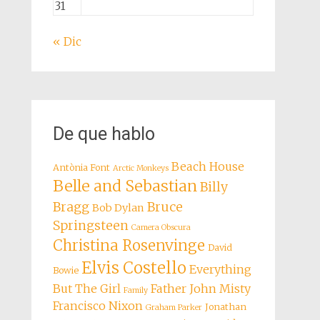
31
« Dic
De que hablo
Beach House
Antònia Font
Arctic Monkeys
Belle and Sebastian
Billy
Bragg
Bruce
Bob Dylan
Springsteen
Camera Obscura
Christina Rosenvinge
David
Elvis Costello
Everything
Bowie
But The Girl
Father John Misty
Family
Francisco Nixon
Jonathan
Graham Parker