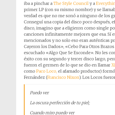
iba a pinchar a
The Style Council
y a
Everythin
primer LP (con su mismo nombre) y se llama
verdad es que no me sonó a ninguno de los g
Conseguí una copia del disco poco después, 
disco, imagino que a eligieron como single por
canciones infinitamente mejores que esa. Sí e
mencionados y no solo eso eran auténticas pre
Cayeron los Dados», «Cebo Para Otros Brazos y
escuchado «Algo Que Se Esconde». No les comp
éxito con su segundo y tercer disco largo, pero
fueron el germen de lo que se dio en llamar
X
como
Paco Loco,
el afamado productor) formó
Fernández (
Francisco Nixon
). Los Locos fuer
Puedo ver
La oscura perfección de tu piel;
Cuando miro puedo ver