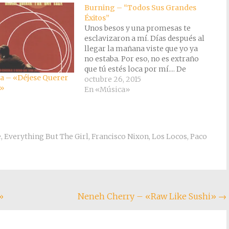
Burning – “Todos Sus Grandes
Éxitos”
Unos besos y una promesas te
esclavizaron a mí. Días después al
llegar la mañana viste que yo ya
no estaba. Por eso, no es extraño
que tú estés loca por mí.... De
va – «Déjese Querer
rodillas ante mí es como te gusta
octubre 26, 2015
a»
a ti. De rodillas, por detrás es
En «Música»
como te gusta…
e
,
Everything But The Girl
,
Francisco Nixon
,
Los Locos
,
Paco
»
Neneh Cherry – «Raw Like Sushi»
→