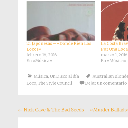
21 Japonesas – «Donde Ríen Los
La Costa Bra
Locos»
Por Una Loc
febrero 16, 2016
marzo 1, 2016
En «Música»
En «Música»
Música
,
Un Disco al día
Australian Blond
Loco
,
The Style Council
Dejar un comentario
Navegación
←
Nick Cave & The Bad Seeds – «Murder Ballads
de