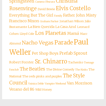
Christina
Springsteen
Camera Obscura
Elvis Costello
Rosenvinge
David Bowie
Everything But The Girl
Father John Misty
Family
Francisco Nixon
Jonathan Wilson
Julio
Graham Parker
La Bien Querida
La Casa Azul
Bustamante
Leonard
Los Planetas
Mamá
Cohen
Lloyd Cole
Marc
Paul
Parade
Nacho Vegas
Almond
Weller
Prefab Sprout
Pet Shop Boys
Sr. Chinarro
Robert Forster
Tachenko
Teenage
The Beatles
The Divine Comedy
The
Fanclub
The Kinks
The Style
National
The reds pinks and purples
Council
Van Morrison
Vainica Doble
Vampire Weekend
Verano del 86
Wild Honey