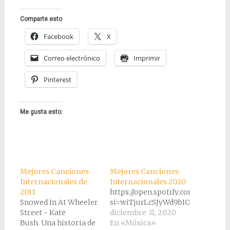
Comparte esto
Facebook
X
Correo electrónico
Imprimir
Pinterest
Me gusta esto:
Mejores Canciones
Mejores Canciones
Internacionales de
Internacionales 2020
2011
https://open.spotify.com/playli
Snowed In At Wheeler
si=wiTjurLcSJyWd9bIOscf4g
Street - Kate
diciembre 31, 2020
Bush. Una historia de
En «Música»