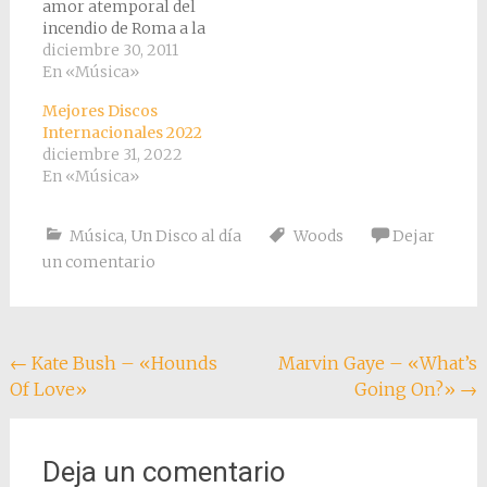
amor atemporal del
incendio de Roma a la
caída de las Torres de
diciembre 30, 2011
New York.
En «Música»
Impresionantes Kate
Mejores Discos
Bush y Elton John. He
Internacionales 2022
leido hoy en
diciembre 31, 2022
RockdeLux que esta
En «Música»
era la canción más
floja del último disco
de Kate Bush y para…
Música
,
Un Disco al día
Woods
Dejar
un comentario
Navegación
←
Kate Bush – «Hounds
Marvin Gaye – «What’s
Of Love»
Going On?»
→
de
entradas
Deja un comentario