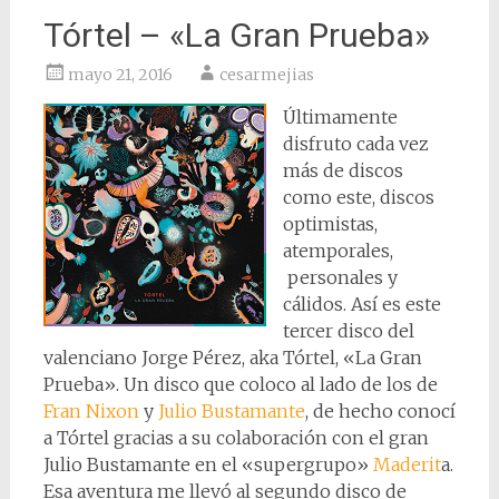
Tórtel – «La Gran Prueba»
mayo 21, 2016
cesarmejias
Últimamente
disfruto cada vez
más de discos
como este, discos
optimistas,
atemporales,
personales y
cálidos. Así es este
tercer disco del
valenciano Jorge Pérez, aka Tórtel, «La Gran
Prueba». Un disco que coloco al lado de los de
Fran Nixon
y
Julio Bustamante
, de hecho conocí
a Tórtel gracias a su colaboración con el gran
Julio Bustamante en el «supergrupo»
Maderit
a.
Esa aventura me llevó al segundo disco de