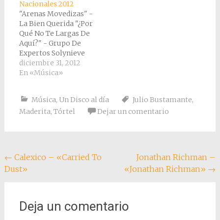
Nacionales 2012
"Arenas Movedizas" -
La Bien Querida "¿Por
Qué No Te Largas De
Aquí?" - Grupo De
Expertos Solynieve
"Por Si Atracamos un
diciembre 31, 2012
Banco" - Remate
En «Música»
"Historia Del Mundo
Contada Por Las
Música
,
Un Disco al día
Julio Bustamante
,
Máquinas -
Maderita
,
Tórtel
Dejar un comentario
Hidrogenesse "Hola
Amor" - Cristina
Lliso "Shizuku" -
Parade "Aviones de
Papel" - Julio
Navegación
←
Calexico – «Carried To
Jonathan Richman –
Bustamante
Dust»
«Jonathan Richman»
→
"Sanguijuela" -…
de
entradas
Deja un comentario