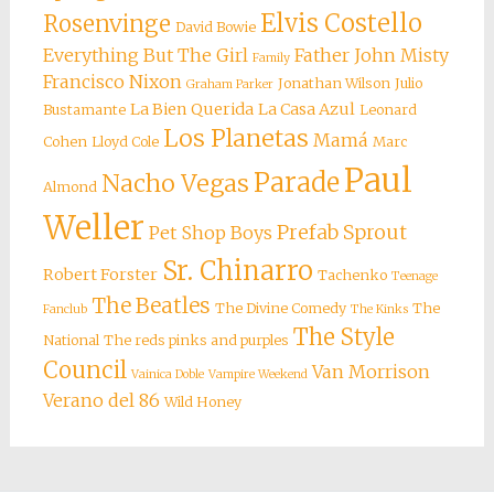
Elvis Costello
Rosenvinge
David Bowie
Everything But The Girl
Father John Misty
Family
Francisco Nixon
Jonathan Wilson
Julio
Graham Parker
La Bien Querida
La Casa Azul
Bustamante
Leonard
Los Planetas
Mamá
Cohen
Lloyd Cole
Marc
Paul
Parade
Nacho Vegas
Almond
Weller
Prefab Sprout
Pet Shop Boys
Sr. Chinarro
Robert Forster
Tachenko
Teenage
The Beatles
The Divine Comedy
The
Fanclub
The Kinks
The Style
National
The reds pinks and purples
Council
Van Morrison
Vainica Doble
Vampire Weekend
Verano del 86
Wild Honey