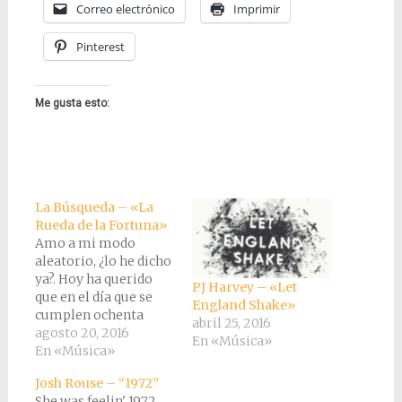
Correo electrónico
Imprimir
Pinterest
Me gusta esto:
La Búsqueda – «La
Rueda de la Fortuna»
Amo a mi modo
aleatorio, ¿lo he dicho
ya?. Hoy ha querido
PJ Harvey – «Let
que en el día que se
England Shake»
cumplen ochenta
abril 25, 2016
años del vil asesinato
agosto 20, 2016
En «Música»
de, probablemente, el
En «Música»
poeta más grande que
Josh Rouse – “1972”
ha dado nuestro país,
She was feelin' 1972