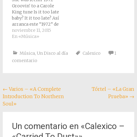
tenga que hablar de
Groovin' to a Carole
un disco que conocí
King tune Is it too late
gracias a la
baby? It it too late? Así
adaptación de uno
arranca este “1972” de
de…
Josh Rouse su cuarto
noviembre 11, 2015
disco, el primero que
En «Música»
yo conocí después de
leer una buena crítica
Música
,
Un Disco al día
Calexico
1
en Rockdelux, estos
comentario
primeros versos no
pueden ser más
esclarecedores,…
Navegación
←
Varios – «A Complete
Tórtel – «La Gran
Introduction To Northern
Prueba»
→
de
Soul»
entradas
Un comentario en «
Calexico –
«Carried To Dust»
»