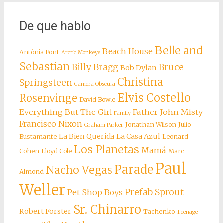
De que hablo
Belle and
Beach House
Antònia Font
Arctic Monkeys
Sebastian
Billy Bragg
Bruce
Bob Dylan
Christina
Springsteen
Camera Obscura
Elvis Costello
Rosenvinge
David Bowie
Everything But The Girl
Father John Misty
Family
Francisco Nixon
Jonathan Wilson
Julio
Graham Parker
La Bien Querida
La Casa Azul
Bustamante
Leonard
Los Planetas
Mamá
Cohen
Lloyd Cole
Marc
Paul
Parade
Nacho Vegas
Almond
Weller
Prefab Sprout
Pet Shop Boys
Sr. Chinarro
Robert Forster
Tachenko
Teenage