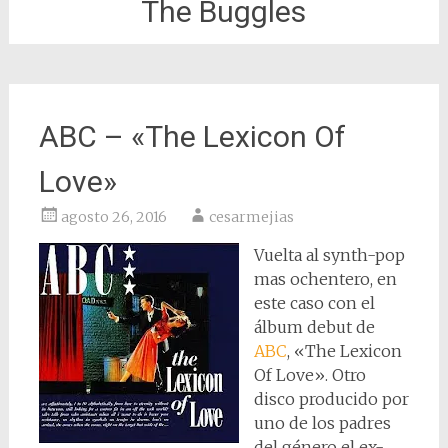
The Buggles
ABC – «The Lexicon Of
Love»
agosto 26, 2016
cesarmejias
Vuelta al synth-pop
mas ochentero, en
este caso con el
álbum debut de
ABC
, «The Lexicon
Of Love». Otro
disco producido por
uno de los padres
del género el ex-