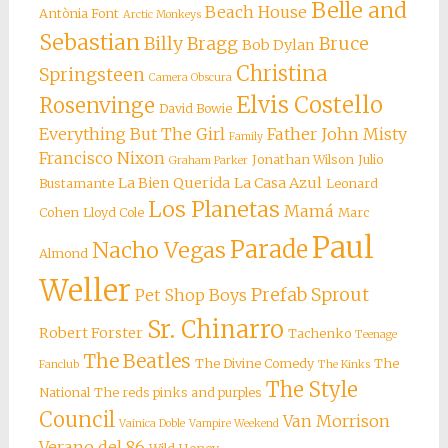
Belle and
Beach House
Antònia Font
Arctic Monkeys
Sebastian
Billy Bragg
Bruce
Bob Dylan
Christina
Springsteen
Camera Obscura
Elvis Costello
Rosenvinge
David Bowie
Everything But The Girl
Father John Misty
Family
Francisco Nixon
Jonathan Wilson
Julio
Graham Parker
La Bien Querida
La Casa Azul
Bustamante
Leonard
Los Planetas
Mamá
Cohen
Lloyd Cole
Marc
Paul
Parade
Nacho Vegas
Almond
Weller
Prefab Sprout
Pet Shop Boys
Sr. Chinarro
Robert Forster
Tachenko
Teenage
The Beatles
The Divine Comedy
The
Fanclub
The Kinks
The Style
National
The reds pinks and purples
Council
Van Morrison
Vainica Doble
Vampire Weekend
Verano del 86