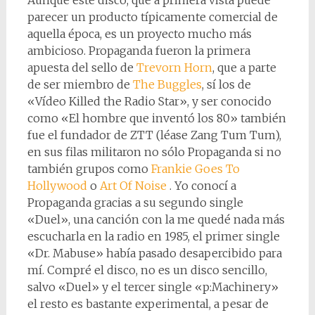
Aunque este disco, que a primera vista puede
parecer un producto típicamente comercial de
aquella época, es un proyecto mucho más
ambicioso. Propaganda fueron la primera
apuesta del sello de
Trevorn Horn
, que a parte
de ser miembro de
The Buggles
, sí los de
«Vídeo Killed the Radio Star», y ser conocido
como «El hombre que inventó los 80» también
fue el fundador de ZTT (léase Zang Tum Tum),
en sus filas militaron no sólo Propaganda si no
también grupos como
Frankie Goes To
Hollywood
o
Art Of Noise
. Yo conocí a
Propaganda gracias a su segundo single
«Duel», una canción con la me quedé nada más
escucharla en la radio en 1985, el primer single
«Dr. Mabuse» había pasado desapercibido para
mí. Compré el disco, no es un disco sencillo,
salvo «Duel» y el tercer single «p:Machinery»
el resto es bastante experimental, a pesar de