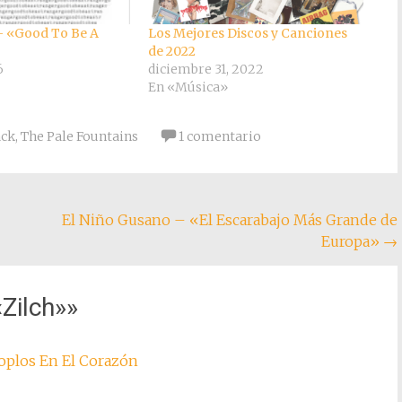
– «Good To Be A
Los Mejores Discos y Canciones
de 2022
6
diciembre 31, 2022
En «Música»
ack
,
The Pale Fountains
1 comentario
El Niño Gusano – «El Escarabajo Más Grande de
Europa»
→
Zilch»
»
 Soplos En El Corazón