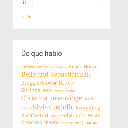
31
« Dic
De que hablo
Beach House
Antònia Font
Arctic Monkeys
Belle and Sebastian
Billy
Bragg
Bruce
Bob Dylan
Springsteen
Camera Obscura
Christina Rosenvinge
David
Elvis Costello
Everything
Bowie
But The Girl
Father John Misty
Family
Francisco Nixon
Jonathan
Graham Parker