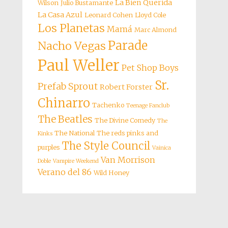
La Bien Querida
Wilson
Julio Bustamante
La Casa Azul
Leonard Cohen
Lloyd Cole
Los Planetas
Mamá
Marc Almond
Parade
Nacho Vegas
Paul Weller
Pet Shop Boys
Sr.
Prefab Sprout
Robert Forster
Chinarro
Tachenko
Teenage Fanclub
The Beatles
The Divine Comedy
The
The National
The reds pinks and
Kinks
The Style Council
purples
Vainica
Van Morrison
Doble
Vampire Weekend
Verano del 86
Wild Honey