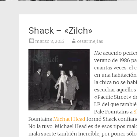
Shack – «Zilch»
marzo 8, 2016
cesarmejias
Me acuerdo perfec
verano de 1986 pa
cuantas veces, el 
en una habitación 
la chica no se hab
escuchar aquellos 
«Pacific Street» 
LP, del que tambié
Pale Fountains a
S
Fountains
Michael Head
formó Shack confiand
No la tuvo. Michael Head es de esos tipos maldi
mala suerte también increíble, por poner sól