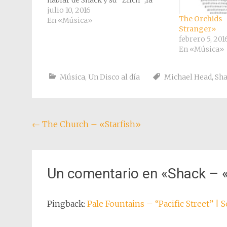
hablar de Shack y su "Zilch" ,la
primera vez que ví este disco fue
julio 10, 2016
The Orchids 
en el armario de la habitación de
En «Música»
Stranger»
la casa donde…
febrero 5, 201
En «Música»
Música
,
Un Disco al día
Michael Head
,
Sh
Navegación
←
The Church – «Starfish»
de
entradas
Un comentario en «
Shack – «
Pingback:
Pale Fountains – “Pacific Street” |