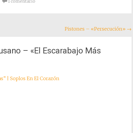
1 comentario
Pistones – «Persecución»
→
Gusano – «El Escarabajo Más
s” | Soplos En El Corazón