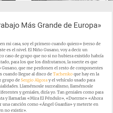
arabajo Más Grande de Europa»
n mi casa, soy el primero cuando quiero» (verso de
te es el nivel. El Niño Gusano, voy a decir un
pico caso de grupo que no si no hubiera existido habría
ado, para los que los disfrutamos, la suerte es que
ño Gusano, que me perdonen el resto de componentes
os cuando llegue al disco de
Tachenko
que hay en la
mer grupo de
Sergio Algora
y el vehículo usado para
ialidades. Llamémosle surrealismo, llamémosle
ferentes y geniales, diría yo. Tan geniales como para
inta y llamarlas «Mira El Péndulo», «Duerme» «Ahora
ner una canción como «Ángel Guardia» y meterte en
n no existir».