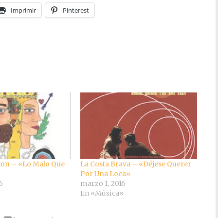
Imprimir
Pinterest
xon – «Lo Malo Que
La Costa Brava – «Déjese Querer
Por Una Loca»
6
marzo 1, 2016
En «Música»