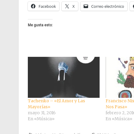
Facebook
X
Correo electrónico
Me gusta esto:
Tachenko – «El Amor y Las
Francisco Ni
Mayorías»
Nos Pasa»
mayo 31, 2016
febrero 2, 201
En «Música»
En «Música»