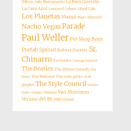
La Bien Querida
Wilson
Julio Bustamante
La Casa Azul
Leonard Cohen
Lloyd Cole
Los Planetas
Mamá
Marc Almond
Parade
Nacho Vegas
Paul Weller
Pet Shop Boys
Sr.
Prefab Sprout
Robert Forster
Chinarro
Tachenko
Teenage Fanclub
The Beatles
The Divine Comedy
The
The National
The reds pinks and
Kinks
The Style Council
purples
Vainica
Van Morrison
Doble
Vampire Weekend
Verano del 86
Wild Honey