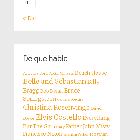
31
« Dic
De que hablo
Beach House
Antònia Font
Arctic Monkeys
Belle and Sebastian
Billy
Bragg
Bruce
Bob Dylan
Springsteen
Camera Obscura
Christina Rosenvinge
David
Elvis Costello
Everything
Bowie
But The Girl
Father John Misty
Family
Francisco Nixon
Jonathan
Graham Parker