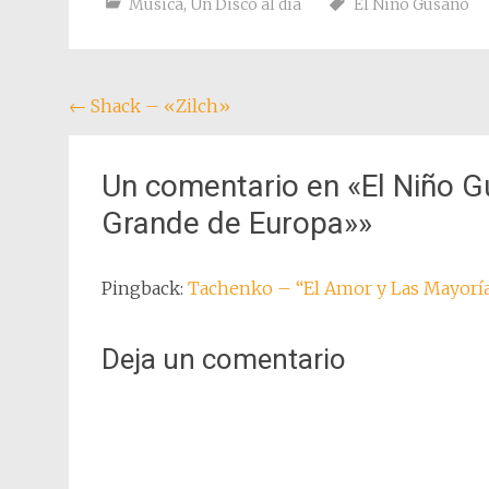
Música
,
Un Disco al día
El Niño Gusano
Navegación
←
Shack – «Zilch»
de
entradas
Un comentario en «
El Niño 
Grande de Europa»
»
Pingback:
Tachenko – “El Amor y Las Mayoría
Deja un comentario