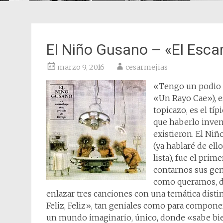
El Niño Gusano – «El Esc
marzo 9, 2016
cesarmejias
«Tengo un podio e
«Un Rayo Cae»), es
topicazo, es el tí
que haberlo invent
existieron. El Ni
(ya hablaré de ell
lista), fue el pri
contarnos sus gen
como queramos, di
enlazar tres canciones con una temática dist
Feliz, Feliz», tan geniales como para compo
un mundo imaginario, único, donde «sabe bie