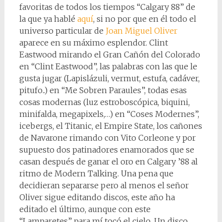
favoritas de todos los tiempos “Calgary 88” de
la que ya hablé
aquí
, si no por que en él todo el
universo particular de
Joan Miguel Oliver
aparece en su máximo esplendor. Clint
Eastwood mirando el Gran Cañón del Colorado
en “Clint Eastwood”, las palabras con las que le
gusta jugar (Lapislázuli, vermut, estufa, cadáver,
pitufo..) en “Me Sobren Paraules”, todas esas
cosas modernas (luz estroboscópica, biquini,
minifalda, megapixels,…) en “Coses Modernes”,
icebergs, el Titanic, el Empire State, los cañones
de Navarone rimando con Vito Corleone y por
supuesto dos patinadores enamorados que se
casan después de ganar el oro en Calgary ’88 al
ritmo de Modern Talking. Una pena que
decidieran separarse pero al menos el señor
Oliver sigue editando discos, este año ha
editado el último, aunque con este
“Lamparetes” para mí tocó el cielo. Un disco