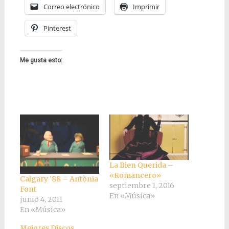
Correo electrónico
Imprimir
Pinterest
Me gusta esto:
La Bien Querida –
«Romancero»
Calgary ’88 – Antònia
septiembre 1, 2016
Font
En «Música»
junio 4, 2011
En «Música»
Mejores Discos