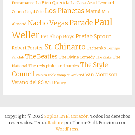
La Bien Querida
La Casa Azul
Bustamante
Leonard
Los Planetas
Mamá
Cohen
Lloyd Cole
Marc
Paul
Parade
Nacho Vegas
Almond
Weller
Prefab Sprout
Pet Shop Boys
Sr. Chinarro
Robert Forster
Tachenko
Teenage
The Beatles
The Divine Comedy
The
Fanclub
The Kinks
The Style
National
The reds pinks and purples
Council
Van Morrison
Vainica Doble
Vampire Weekend
Verano del 86
Wild Honey
Copyright © 2026
Soplos En El Corazón
. Todos los derechos
reservados. Tema:
Radiate
por ThemeGrill. Funciona con
WordPress
.