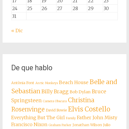
17
18
19
20
21
22
23
24
25
26
27
28
29
30
31
« Dic
De que hablo
Belle and
Beach House
Antònia Font
Arctic Monkeys
Sebastian
Billy Bragg
Bruce
Bob Dylan
Christina
Springsteen
Camera Obscura
Elvis Costello
Rosenvinge
David Bowie
Everything But The Girl
Father John Misty
Family
Francisco Nixon
Jonathan Wilson
Julio
Graham Parker