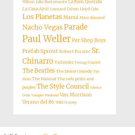
La Bien Querida
Wilson
Julio Bustamante
La Casa Azul
Leonard Cohen
Lloyd Cole
Los Planetas
Mamá
Marc Almond
Parade
Nacho Vegas
Paul Weller
Pet Shop Boys
Sr.
Prefab Sprout
Robert Forster
Chinarro
Tachenko
Teenage Fanclub
The Beatles
The Divine Comedy
The
The National
The reds pinks and
Kinks
The Style Council
purples
Vainica
Van Morrison
Doble
Vampire Weekend
Verano del 86
Wild Honey