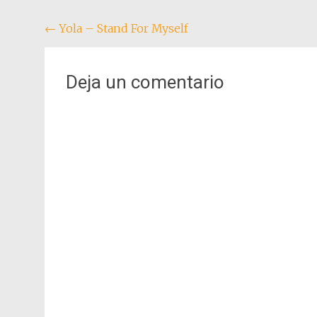
Navegación
←
Yola – Stand For Myself
de
entradas
Deja un comentario