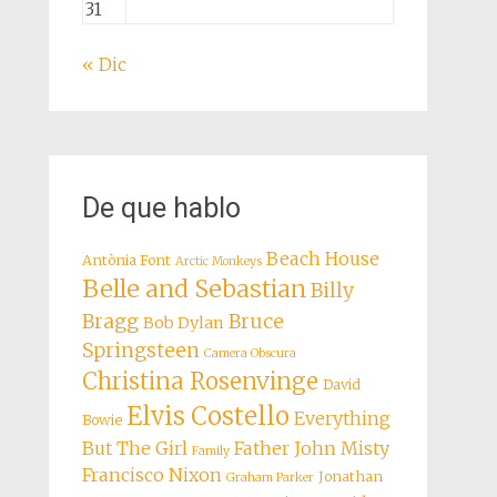
31
« Dic
De que hablo
Beach House
Antònia Font
Arctic Monkeys
Belle and Sebastian
Billy
Bragg
Bruce
Bob Dylan
Springsteen
Camera Obscura
Christina Rosenvinge
David
Elvis Costello
Everything
Bowie
But The Girl
Father John Misty
Family
Francisco Nixon
Jonathan
Graham Parker