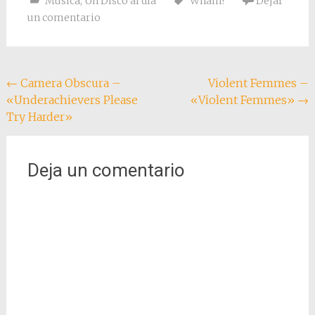
Música
,
Un Disco al día
Wham!
Dejar
un comentario
Navegación
←
Camera Obscura –
Violent Femmes –
«Underachievers Please
«Violent Femmes»
→
de
Try Harder»
entradas
Deja un comentario