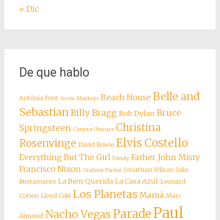
« Dic
De que hablo
Belle and
Beach House
Antònia Font
Arctic Monkeys
Sebastian
Billy Bragg
Bruce
Bob Dylan
Christina
Springsteen
Camera Obscura
Elvis Costello
Rosenvinge
David Bowie
Everything But The Girl
Father John Misty
Family
Francisco Nixon
Jonathan Wilson
Julio
Graham Parker
La Bien Querida
La Casa Azul
Bustamante
Leonard
Los Planetas
Mamá
Cohen
Lloyd Cole
Marc
Paul
Parade
Nacho Vegas
Almond