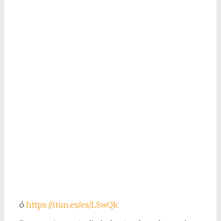
ó
https://itun.es/es/LSwQk