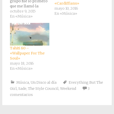
grupo fue lo primero
«Cardiffians»
que me llamó la
mayo 10, 2016
atención de ellos. El
octubre 9, 2015
En «Música»
origen del nombre es
En «Música»
el slogan de una
tienda de muebles de
su ciudad, Hull
(comparten eso con
The Housemartins)
“vendemos todo
Tahiti 80 –
menos la chica”, les
«Wallpaper For The
gustó…
Soul»
mayo 18, 2016
En «Música»
Música
,
Un Disco al día
Everything But The
Girl
,
Sade
,
The Style Council
,
Weekend
3
comentarios