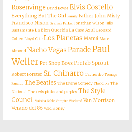
Elvis Costello
Rosenvinge
David Bowie
Everything But The Girl
Father John Misty
Family
Francisco Nixon
Jonathan Wilson
Julio
Graham Parker
La Bien Querida
La Casa Azul
Bustamante
Leonard
Los Planetas
Mamá
Cohen
Lloyd Cole
Marc
Paul
Parade
Nacho Vegas
Almond
Weller
Prefab Sprout
Pet Shop Boys
Sr. Chinarro
Robert Forster
Tachenko
Teenage
The Beatles
The Divine Comedy
The
Fanclub
The Kinks
The Style
National
The reds pinks and purples
Council
Van Morrison
Vainica Doble
Vampire Weekend
Verano del 86
Wild Honey