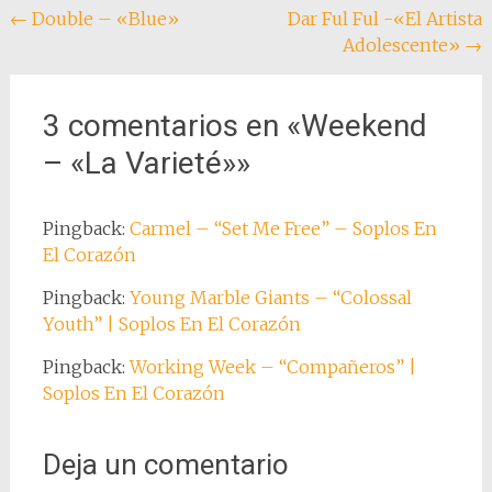
Navegación
←
Double – «Blue»
Dar Ful Ful -«El Artista
Adolescente»
→
de
entradas
3 comentarios en «
Weekend
– «La Varieté»
»
Pingback:
Carmel – “Set Me Free” – Soplos En
El Corazón
Pingback:
Young Marble Giants – “Colossal
Youth” | Soplos En El Corazón
Pingback:
Working Week – “Compañeros” |
Soplos En El Corazón
Deja un comentario