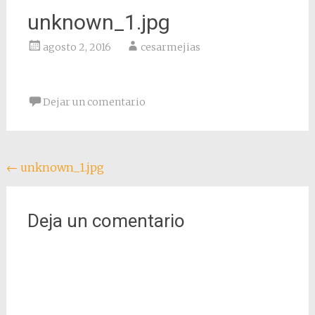
unknown_1.jpg
agosto 2, 2016
cesarmejias
Dejar un comentario
Navegación
←
unknown_1.jpg
de
entradas
Deja un comentario