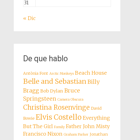
31
« Dic
De que hablo
Beach House
Antònia Font
Arctic Monkeys
Belle and Sebastian
Billy
Bragg
Bruce
Bob Dylan
Springsteen
Camera Obscura
Christina Rosenvinge
David
Elvis Costello
Everything
Bowie
But The Girl
Father John Misty
Family
Francisco Nixon
Jonathan
Graham Parker