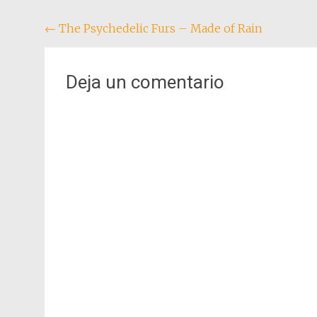
Navegación
←
The Psychedelic Furs – Made of Rain
de
entradas
Deja un comentario