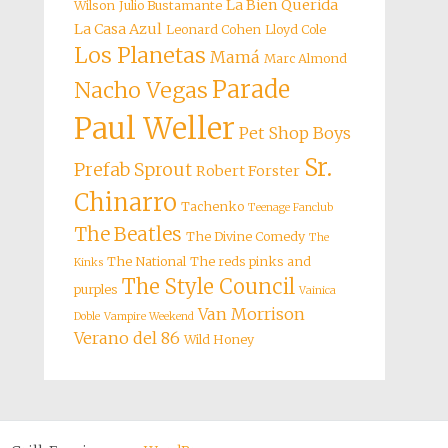
La Bien Querida
Wilson
Julio Bustamante
La Casa Azul
Leonard Cohen
Lloyd Cole
Los Planetas
Mamá
Marc Almond
Parade
Nacho Vegas
Paul Weller
Pet Shop Boys
Sr.
Prefab Sprout
Robert Forster
Chinarro
Tachenko
Teenage Fanclub
The Beatles
The Divine Comedy
The
The National
The reds pinks and
Kinks
The Style Council
purples
Vainica
Van Morrison
Doble
Vampire Weekend
Verano del 86
Wild Honey