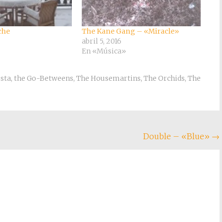
che
The Kane Gang – «Miracle»
abril 5, 2016
En «Música»
esta
,
the Go-Betweens
,
The Housemartins
,
The Orchids
,
The
Double – «Blue»
→