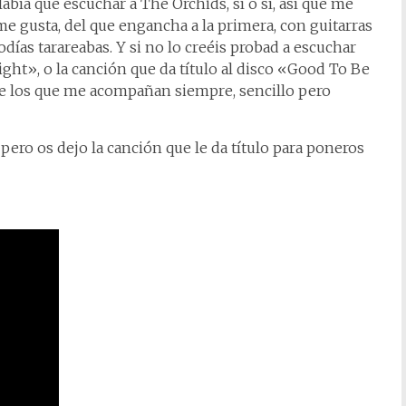
abía que escuchar a The Orchids, sí o sí, así que me
 me gusta, del que engancha a la primera, con guitarras
lodías tarareabas. Y si no lo creéis probad a escuchar
t», o la canción que da título al disco «Good To Be
de los que me acompañan siempre, sencillo pero
 pero os dejo la canción que le da título para poneros