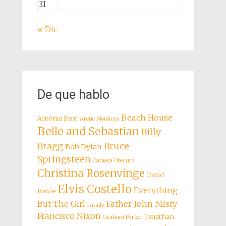
31
« Dic
De que hablo
Beach House
Antònia Font
Arctic Monkeys
Belle and Sebastian
Billy
Bragg
Bruce
Bob Dylan
Springsteen
Camera Obscura
Christina Rosenvinge
David
Elvis Costello
Everything
Bowie
But The Girl
Father John Misty
Family
Francisco Nixon
Jonathan
Graham Parker