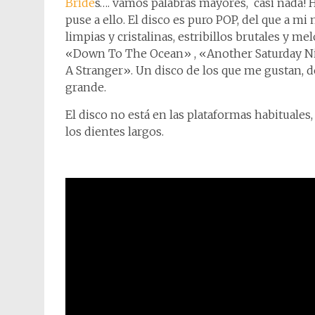
Bride
s…. vamos palabras mayores, casi nada! H
puse a ello. El disco es puro POP, del que a mi
limpias y cristalinas, estribillos brutales y me
«Down To The Ocean» , «Another Saturday Nigh
A Stranger». Un disco de los que me gustan, 
grande.
El disco no está en las plataformas habituales,
los dientes largos.