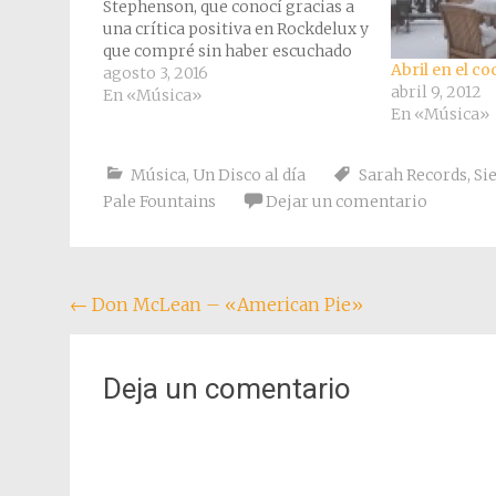
Stephenson, que conocí gracias a
una crítica positiva en Rockdelux y
que compré sin haber escuchado
Abril en el co
ni una sola canción. Este "Boat To
agosto 3, 2016
abril 9, 2012
Bolivia" fue el primer disco de
En «Música»
En «Música»
Martin Stephenson & The
Daintees, un disco que editó…
Música
,
Un Disco al día
Sarah Records
,
Si
Pale Fountains
Dejar un comentario
Navegación
←
Don McLean – «American Pie»
de
entradas
Deja un comentario