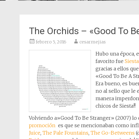
The Orchids – «Good To Be
febrero 5, 2016
cesarmejias
Hubo una época, en
favorito fue
Siesta
gracias a ellos qu
«Good To Be A Str
Era bueno, es buen
no al sello que le
manera imperdonab
chicos de Siesta!!
Volviendo a»Good To Be Stranger» (2007) lo 
promoción
es que se mencionaban como infl
Juice
,
The Pale Fountains
,
The Go-Betweens
(