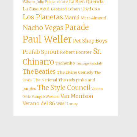
La Bien Querida
Wilson
Julio Bustamante
La Casa Azul
Leonard Cohen
Lloyd Cole
Los Planetas
Mamá
Marc Almond
Parade
Nacho Vegas
Paul Weller
Pet Shop Boys
Sr.
Prefab Sprout
Robert Forster
Chinarro
Tachenko
Teenage Fanclub
The Beatles
The Divine Comedy
The
The National
The reds pinks and
Kinks
The Style Council
purples
Vainica
Van Morrison
Doble
Vampire Weekend
Verano del 86
Wild Honey