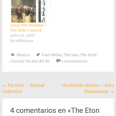
cumplir 17 años y con
de que decidiera
parte del dinero que
disolver su anterior
me familia me había
grupo, cosa esta que
regalado ,al día
se le da bastante bien,
siguiente de mi…
ya había disuelto The
Long Hot Summer –
Jam para formar
The Style Council
The…
julio 20, 2009
En «Música»
Música
Paul Weller
,
The Jam
,
The Style
Council
,
Verano del 86
4 comentarios
Navegación
←
My Girls – Animal
Un Mundo Sereno – Julio
Collective
Bustamante
→
de
entradas
4 comentarios en «
The Eton