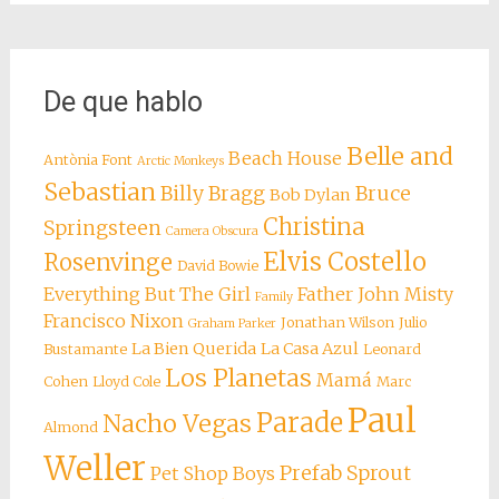
De que hablo
Belle and
Beach House
Antònia Font
Arctic Monkeys
Sebastian
Billy Bragg
Bruce
Bob Dylan
Christina
Springsteen
Camera Obscura
Elvis Costello
Rosenvinge
David Bowie
Everything But The Girl
Father John Misty
Family
Francisco Nixon
Jonathan Wilson
Julio
Graham Parker
La Bien Querida
La Casa Azul
Bustamante
Leonard
Los Planetas
Mamá
Cohen
Lloyd Cole
Marc
Paul
Parade
Nacho Vegas
Almond
Weller
Prefab Sprout
Pet Shop Boys