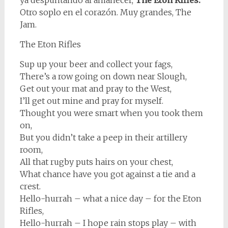
ya despuntando al amanecer,
The Eton Rifles.
Otro soplo en el corazón. Muy grandes, The
Jam.
The Eton Rifles
Sup up your beer and collect your fags,
There’s a row going on down near Slough,
Get out your mat and pray to the West,
I’ll get out mine and pray for myself.
Thought you were smart when you took them
on,
But you didn’t take a peep in their artillery
room,
All that rugby puts hairs on your chest,
What chance have you got against a tie and a
crest.
Hello-hurrah – what a nice day – for the Eton
Rifles,
Hello-hurrah – I hope rain stops play – with