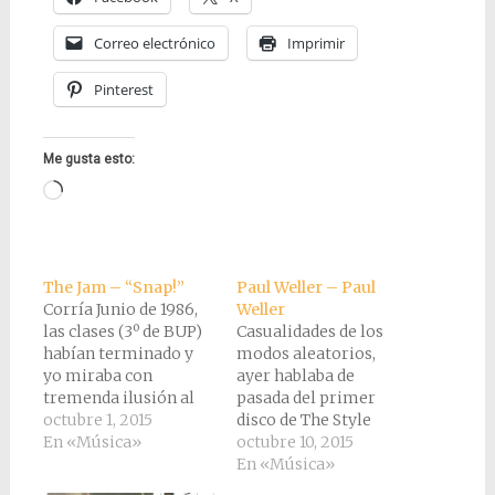
Correo electrónico
Imprimir
Pinterest
Me gusta esto:
Cargando...
The Jam – “Snap!”
Paul Weller – Paul
Corría Junio de 1986,
Weller
las clases (3º de BUP)
Casualidades de los
habían terminado y
modos aleatorios,
yo miraba con
ayer hablaba de
tremenda ilusión al
pasada del primer
verano, pasaría un
octubre 1, 2015
disco de The Style
mes en Inglaterra y
En «Música»
Council y hoy me toca
octubre 10, 2015
eso me mantenía
hablar del primero de
En «Música»
emocionado. Acaba de
Paul Weller después