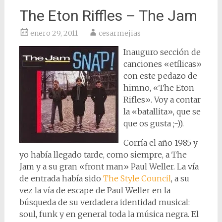
The Eton Riffles – The Jam
enero 29, 2011
cesarmejias
Inauguro sección de
canciones «etílicas»
con este pedazo de
himno, «The Eton
Rifles». Voy a contar
la «batallita», que se
que os gusta ;-)).
Corría el año 1985 y
yo había llegado tarde, como siempre, a The
Jam y a su gran «front man» Paul Weller. La vía
de entrada había sido
The Style Council
, a su
vez la vía de escape de Paul Weller en la
búsqueda de su verdadera identidad musical:
soul, funk y en general toda la música negra. El