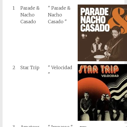
1
Parade &
" Parade &
Nacho
Nacho
Casado
Casado "
2
Star Trip
" Velocidad
"