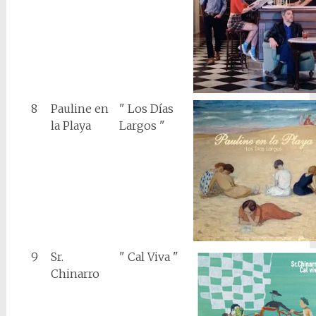
8
Pauline en
" Los Días
la Playa
Largos "
9
Sr.
" Cal Viva "
Chinarro