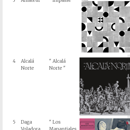
3
Amateur
" Impasse "
4
Alcalá
" Alcalá
Norte
Norte "
5
Daga
" Los
Voladora
Manantiales