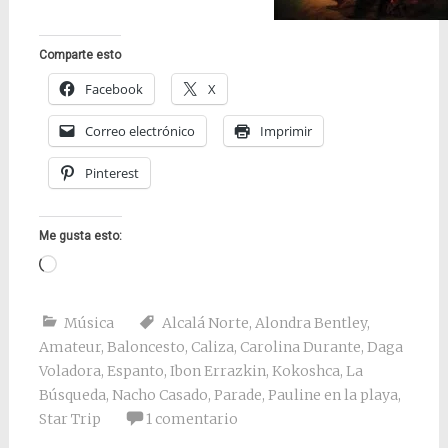
Comparte esto
Facebook
X
Correo electrónico
Imprimir
Pinterest
Me gusta esto:
Cargando...
Música
Alcalá Norte
,
Alondra Bentley
,
Amateur
,
Baloncesto
,
Caliza
,
Carolina Durante
,
Daga
Voladora
,
Espanto
,
Ibon Errazkin
,
Kokoshca
,
La
Búsqueda
,
Nacho Casado
,
Parade
,
Pauline en la playa
,
Star Trip
1 comentario