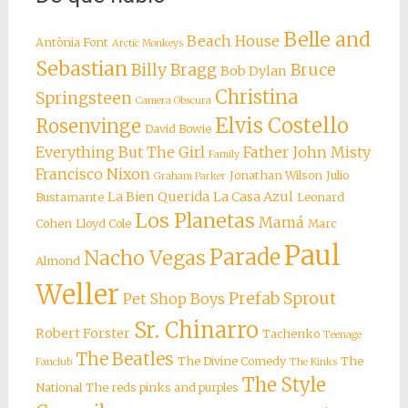
Belle and
Beach House
Antònia Font
Arctic Monkeys
Sebastian
Billy Bragg
Bruce
Bob Dylan
Christina
Springsteen
Camera Obscura
Elvis Costello
Rosenvinge
David Bowie
Everything But The Girl
Father John Misty
Family
Francisco Nixon
Jonathan Wilson
Julio
Graham Parker
La Bien Querida
La Casa Azul
Bustamante
Leonard
Los Planetas
Mamá
Cohen
Lloyd Cole
Marc
Paul
Parade
Nacho Vegas
Almond
Weller
Prefab Sprout
Pet Shop Boys
Sr. Chinarro
Robert Forster
Tachenko
Teenage
The Beatles
The Divine Comedy
The
Fanclub
The Kinks
The Style
National
The reds pinks and purples