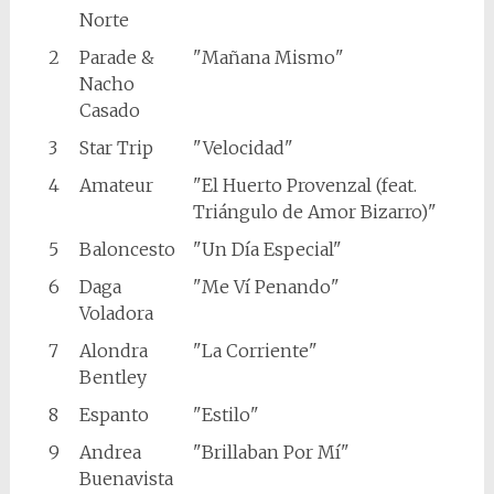
Norte
2
Parade &
"Mañana Mismo"
Nacho
Casado
3
Star Trip
"Velocidad"
4
Amateur
"El Huerto Provenzal (feat.
Triángulo de Amor Bizarro)"
5
Baloncesto
"Un Día Especial"
6
Daga
"Me Ví Penando"
Voladora
7
Alondra
"La Corriente"
Bentley
8
Espanto
"Estilo"
9
Andrea
"Brillaban Por Mí"
Buenavista