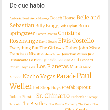
De que hablo
Belle and
Beach House
Antònia Font
Arctic Monkeys
Sebastian
Billy Bragg
Bruce
Bob Dylan
Christina
Springsteen
Camera Obscura
Elvis Costello
Rosenvinge
David Bowie
Everything But The Girl
Father John Misty
Family
Francisco Nixon
Jonathan Wilson
Julio
Graham Parker
La Bien Querida
La Casa Azul
Bustamante
Leonard
Los Planetas
Mamá
Cohen
Lloyd Cole
Marc
Paul
Parade
Nacho Vegas
Almond
Weller
Prefab Sprout
Pet Shop Boys
Sr. Chinarro
Robert Forster
Tachenko
Teenage
The Beatles
The Divine Comedy
The
Fanclub
The Kinks