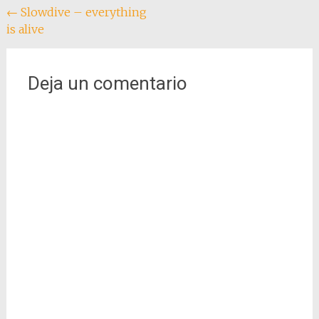
Navegación
←
Slowdive – everything
is alive
de
entradas
Deja un comentario