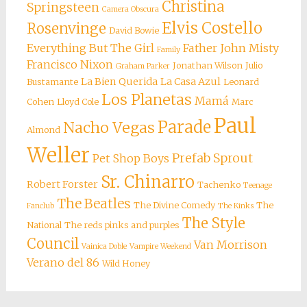
Christina
Springsteen
Camera Obscura
Elvis Costello
Rosenvinge
David Bowie
Everything But The Girl
Father John Misty
Family
Francisco Nixon
Jonathan Wilson
Julio
Graham Parker
La Bien Querida
La Casa Azul
Bustamante
Leonard
Los Planetas
Mamá
Cohen
Lloyd Cole
Marc
Paul
Parade
Nacho Vegas
Almond
Weller
Prefab Sprout
Pet Shop Boys
Sr. Chinarro
Robert Forster
Tachenko
Teenage
The Beatles
The Divine Comedy
The
Fanclub
The Kinks
The Style
National
The reds pinks and purples
Council
Van Morrison
Vainica Doble
Vampire Weekend
Verano del 86
Wild Honey