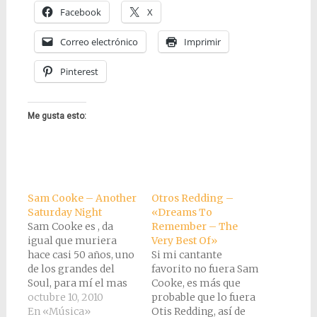
Facebook
X
Correo electrónico
Imprimir
Pinterest
Me gusta esto:
Sam Cooke – Another
Otros Redding –
Saturday Night
«Dreams To
Sam Cooke es , da
Remember – The
igual que muriera
Very Best Of»
hace casi 50 años, uno
Si mi cantante
de los grandes del
favorito no fuera Sam
Soul, para mí el mas
Cooke, es más que
grande. Mi relación
octubre 10, 2010
probable que lo fuera
con él empezó de una
En «Música»
Otis Redding, así de