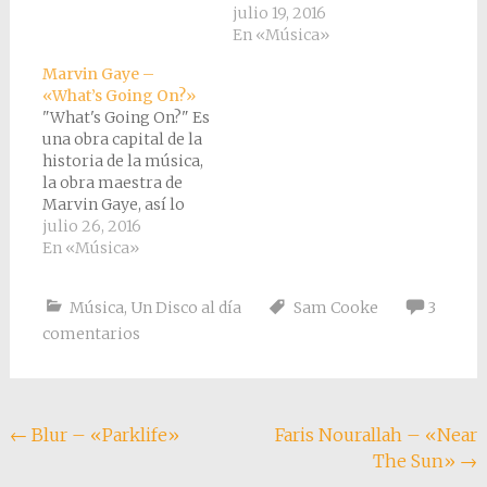
manera
claro. Y no, no voy a
julio 19, 2016
completamente
compararles, son
En «Música»
casual. Corría el año
incomparables, es
Marvin Gaye –
1987 y a vuelta de mi
simplemente una
«What’s Going On?»
primer viaje solo a
cuestión de gustos, y
"What's Going On?" Es
Inglaterra me había
el mío me empujó a
una obra capital de la
aficionado…
Sam Cooke. Otis y
historia de la música,
Sam comparten
la obra maestra de
muchas cosas, los
Marvin Gaye, así lo
dos…
reconoce la critica
julio 26, 2016
especializada, supuso
En «Música»
una revolución en la
manera de hacer y
Música
,
Un Disco al día
Sam Cooke
3
entender la música
comentarios
negra, sobre todo el
SOUL. El SOUL hasta
entonces había sido
fundamentalmente
música…
Navegación
←
Blur – «Parklife»
Faris Nourallah – «Near
The Sun»
→
de