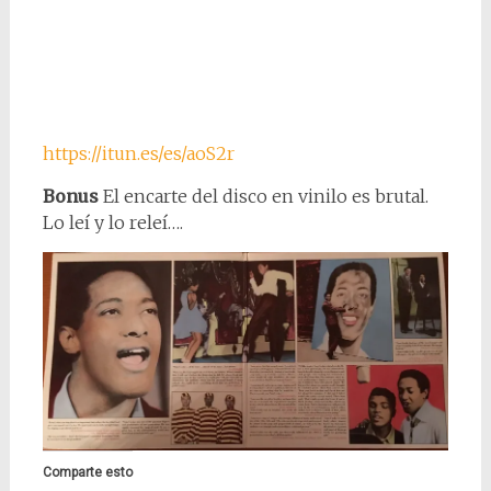
https://itun.es/es/aoS2r
Bonus
El encarte del disco en vinilo es brutal.
Lo leí y lo releí….
Comparte esto