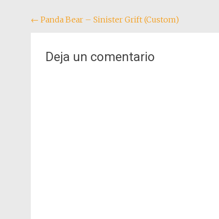
Navegación
←
Panda Bear – Sinister Grift (Custom)
de
entradas
Deja un comentario