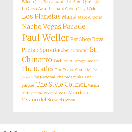
La Bien Querida
Wilson
Julio Bustamante
La Casa Azul
Leonard Cohen
Lloyd Cole
Los Planetas
Mamá
Marc Almond
Parade
Nacho Vegas
Paul Weller
Pet Shop Boys
Sr.
Prefab Sprout
Robert Forster
Chinarro
Tachenko
Teenage Fanclub
The Beatles
The Divine Comedy
The
The National
The reds pinks and
Kinks
The Style Council
purples
Vainica
Van Morrison
Doble
Vampire Weekend
Verano del 86
Wild Honey