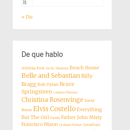
31
« Dic
De que hablo
Beach House
Antònia Font
Arctic Monkeys
Belle and Sebastian
Billy
Bragg
Bruce
Bob Dylan
Springsteen
Camera Obscura
Christina Rosenvinge
David
Elvis Costello
Everything
Bowie
But The Girl
Father John Misty
Family
Francisco Nixon
Jonathan
Graham Parker