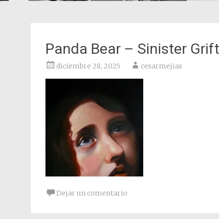
Panda Bear – Sinister Grif
diciembre 28, 2025
cesarmejias
Dejar un comentario