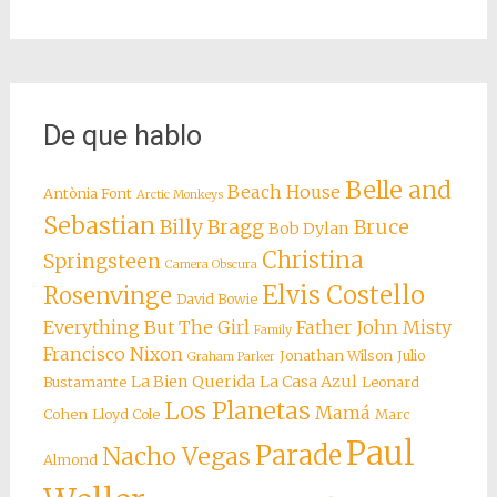
De que hablo
Belle and
Beach House
Antònia Font
Arctic Monkeys
Sebastian
Billy Bragg
Bruce
Bob Dylan
Christina
Springsteen
Camera Obscura
Elvis Costello
Rosenvinge
David Bowie
Everything But The Girl
Father John Misty
Family
Francisco Nixon
Jonathan Wilson
Julio
Graham Parker
La Bien Querida
La Casa Azul
Bustamante
Leonard
Los Planetas
Mamá
Cohen
Lloyd Cole
Marc
Paul
Parade
Nacho Vegas
Almond