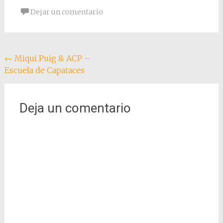
Dejar un comentario
Navegación
←
Miqui Puig & ACP –
Escuela de Capataces
de
entradas
Deja un comentario