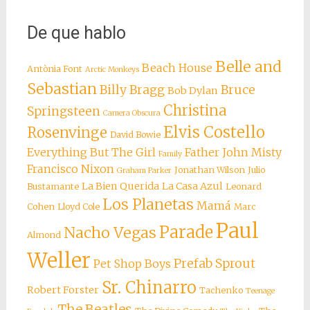
De que hablo
Belle and
Beach House
Antònia Font
Arctic Monkeys
Sebastian
Billy Bragg
Bruce
Bob Dylan
Christina
Springsteen
Camera Obscura
Elvis Costello
Rosenvinge
David Bowie
Everything But The Girl
Father John Misty
Family
Francisco Nixon
Jonathan Wilson
Julio
Graham Parker
La Bien Querida
La Casa Azul
Bustamante
Leonard
Los Planetas
Mamá
Cohen
Lloyd Cole
Marc
Paul
Parade
Nacho Vegas
Almond
Weller
Prefab Sprout
Pet Shop Boys
Sr. Chinarro
Robert Forster
Tachenko
Teenage
The Beatles