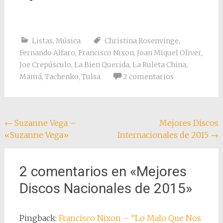
Listas
,
Música
Christina Rosenvinge
,
Fernando Alfaro
,
Francisco Nixon
,
Joan Miquel Oliver
,
Joe Crepúsculo
,
La Bien Querida
,
La Ruleta China
,
Mamá
,
Tachenko
,
Tulsa
2 comentarios
Navegación
←
Suzanne Vega –
Mejores Discos
«Suzanne Vega»
Internacionales de 2015
→
de
entradas
2 comentarios en «
Mejores
Discos Nacionales de 2015
»
Pingback:
Francisco Nixon – “Lo Malo Que Nos