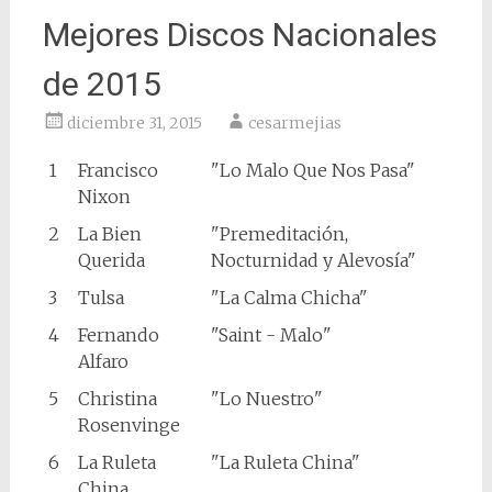
Mejores Discos Nacionales
de 2015
diciembre 31, 2015
cesarmejias
1
Francisco
"Lo Malo Que Nos Pasa"
Nixon
2
La Bien
"Premeditación,
Querida
Nocturnidad y Alevosía"
3
Tulsa
"La Calma Chicha"
4
Fernando
"Saint - Malo"
Alfaro
5
Christina
"Lo Nuestro"
Rosenvinge
6
La Ruleta
"La Ruleta China"
China