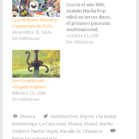
Corría el año 1985,
cuando Nacha Pop,
editó su tercer disco,
Los Mejores Discos y
el primero para una
Canciones de 2024
multinacional,
diciembre 31, 2024
Polydor. Era el
octubre 13, 2015
En «Música»
momento de
En «Música»
empezar a intentar
rentabilidad la
“Movida Madrileña” y
de repente Nacha Pop
suenan por todas
partes, y hasta los 40
Joe Crepúsculo –
principales les
«Supercrepus»
colocan en su número
febrero 29, 2016
1 con el…
En «Música»
Música
Antònia Font
,
Bigott
,
Christina
Rosenvinge
,
La Casa Azul
,
Mamá
,
Manel
,
Nacho
Umbert
,
Nacho Vegas
,
Parade
,
Sr. Chinarro
Dejar un comentario