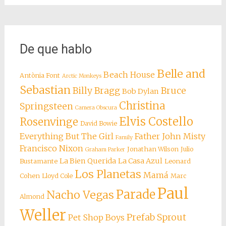
De que hablo
Belle and
Beach House
Antònia Font
Arctic Monkeys
Sebastian
Billy Bragg
Bruce
Bob Dylan
Christina
Springsteen
Camera Obscura
Elvis Costello
Rosenvinge
David Bowie
Everything But The Girl
Father John Misty
Family
Francisco Nixon
Jonathan Wilson
Julio
Graham Parker
La Bien Querida
La Casa Azul
Bustamante
Leonard
Los Planetas
Mamá
Cohen
Lloyd Cole
Marc
Paul
Parade
Nacho Vegas
Almond
Weller
Prefab Sprout
Pet Shop Boys