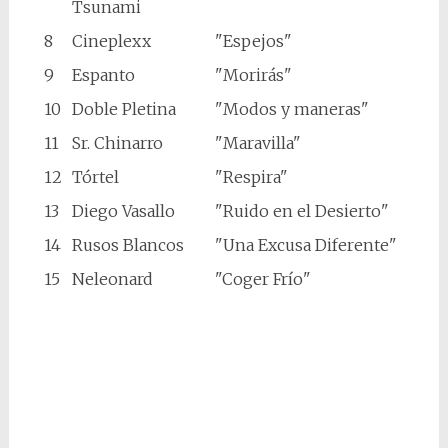
Tsunami
8
Cineplexx
"Espejos"
9
Espanto
"Morirás"
10
Doble Pletina
"Modos y maneras"
11
Sr. Chinarro
"Maravilla"
12
Tórtel
"Respira"
13
Diego Vasallo
"Ruido en el Desierto"
14
Rusos Blancos
"Una Excusa Diferente"
15
Neleonard
"Coger Frío"