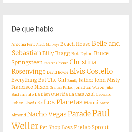
De que hablo
Belle and
Beach House
Antònia Font
Arctic Monkeys
Sebastian
Billy Bragg
Bruce
Bob Dylan
Christina
Springsteen
Camera Obscura
Elvis Costello
Rosenvinge
David Bowie
Everything But The Girl
Father John Misty
Family
Francisco Nixon
Jonathan Wilson
Julio
Graham Parker
La Bien Querida
La Casa Azul
Bustamante
Leonard
Los Planetas
Mamá
Cohen
Lloyd Cole
Marc
Paul
Parade
Nacho Vegas
Almond
Weller
Prefab Sprout
Pet Shop Boys