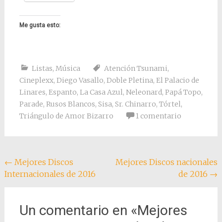
Me gusta esto:
Listas
,
Música
Atención Tsunami
,
Cineplexx
,
Diego Vasallo
,
Doble Pletina
,
El Palacio de
Linares
,
Espanto
,
La Casa Azul
,
Neleonard
,
Papá Topo
,
Parade
,
Rusos Blancos
,
Sisa
,
Sr. Chinarro
,
Tórtel
,
Triángulo de Amor Bizarro
1 comentario
Navegación
←
Mejores Discos
Mejores Discos nacionales
Internacionales de 2016
de 2016
→
de
entradas
Un comentario en «
Mejores