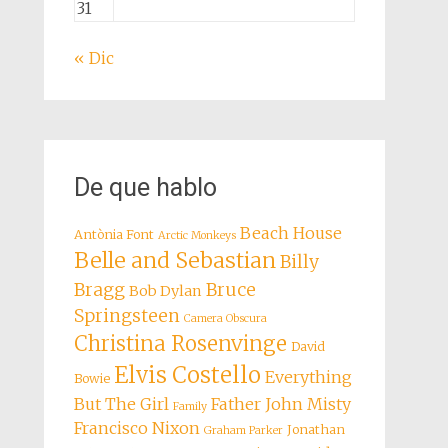
31
« Dic
De que hablo
Beach House
Antònia Font
Arctic Monkeys
Belle and Sebastian
Billy
Bragg
Bruce
Bob Dylan
Springsteen
Camera Obscura
Christina Rosenvinge
David
Elvis Costello
Everything
Bowie
But The Girl
Father John Misty
Family
Francisco Nixon
Jonathan
Graham Parker