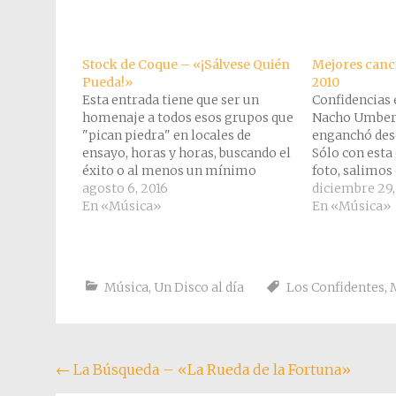
Stock de Coque – «¡Sálvese Quién
Mejores canc
Pueda!»
2010
Esta entrada tiene que ser un
Confidencias 
homenaje a todos esos grupos que
Nacho Umber
"pican piedra" en locales de
enganchó des
ensayo, horas y horas, buscando el
Sólo con esta
éxito o al menos un mínimo
foto, salimos
reconocimiento, pero que nunca
agosto 6, 2016
Gardner y un
diciembre 29,
llegan a nada. Conocí a Stock de
En «Música»
tres noches b
En «Música»
Coque en el invierno de 1988, aquel
viviendo un r
amigo de Juanma…
me ganó para
romántica q
Música
,
Un Disco al día
Los Confidentes
,
Navegación
←
La Búsqueda – «La Rueda de la Fortuna»