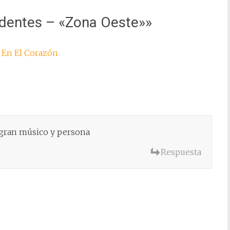
identes – «Zona Oeste»
»
 En El Corazón
n gran músico y persona
Respuesta