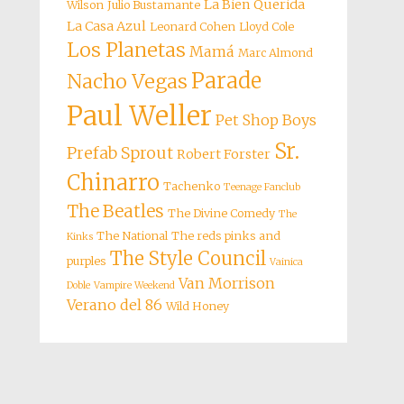
La Bien Querida
Wilson
Julio Bustamante
La Casa Azul
Leonard Cohen
Lloyd Cole
Los Planetas
Mamá
Marc Almond
Parade
Nacho Vegas
Paul Weller
Pet Shop Boys
Sr.
Prefab Sprout
Robert Forster
Chinarro
Tachenko
Teenage Fanclub
The Beatles
The Divine Comedy
The
The National
The reds pinks and
Kinks
The Style Council
purples
Vainica
Van Morrison
Doble
Vampire Weekend
Verano del 86
Wild Honey