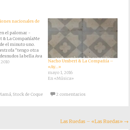
iones nacionales de
en el palomar -
t & La CompañíaMe
de el minuto uno.
 estrofa "tengo otra
 desnudos la bella Ava
Nacho Umbert & La Compañía –
 servidor, pasamos
 2010
«Ay…»
ebiendo daiquiri,
mayo 1, 2016
omance de culebrón",
En «Música»
 siempre. Una idea
ue me…
Mamá
,
Stock de Coque
2 comentarios
Las Ruedas – «Las Ruedas»
→