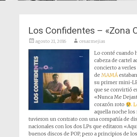
Los Confidentes – «Zona 
agosto 21, 2016
cesarmejias
Lo conté cuando 
cabeza de cartel 
concierto a verles
de
MAMÁ
estaban
su primer mini-LP
que se convirtió 
«Nunca Me Dejaste
corazón roto
.
L
aquella noche los
tuvieron un contrato con una compañía de di
nacionales con los dos LPs que editaron «Aq
buenos discos de POP, pero a principios de los