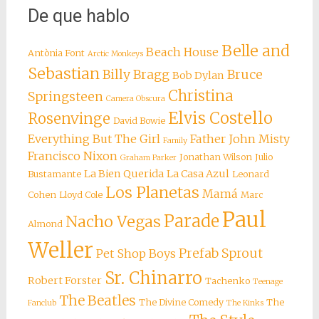
De que hablo
Belle and
Beach House
Antònia Font
Arctic Monkeys
Sebastian
Billy Bragg
Bruce
Bob Dylan
Christina
Springsteen
Camera Obscura
Elvis Costello
Rosenvinge
David Bowie
Everything But The Girl
Father John Misty
Family
Francisco Nixon
Jonathan Wilson
Julio
Graham Parker
La Bien Querida
La Casa Azul
Bustamante
Leonard
Los Planetas
Mamá
Cohen
Lloyd Cole
Marc
Paul
Parade
Nacho Vegas
Almond
Weller
Prefab Sprout
Pet Shop Boys
Sr. Chinarro
Robert Forster
Tachenko
Teenage
The Beatles
The Divine Comedy
The
Fanclub
The Kinks