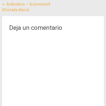
Navegación
←
kokoshca – la juventud
(Portada disco)
de
entradas
Deja un comentario