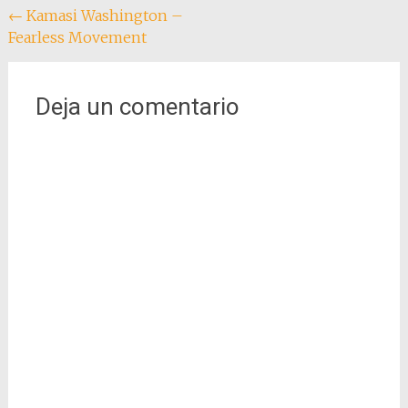
Navegación
←
Kamasi Washington –
Fearless Movement
de
entradas
Deja un comentario