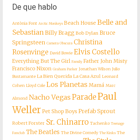
De que hablo
Belle and
Beach House
Antònia Font
Arctic Monkeys
Sebastian
Billy Bragg
Bruce
Bob Dylan
Christina
Springsteen
Camera Obscura
Elvis Costello
Rosenvinge
David Bowie
Everything But The Girl
Father John Misty
Family
Francisco Nixon
Jonathan Wilson
Julio
Graham Parker
La Bien Querida
La Casa Azul
Bustamante
Leonard
Los Planetas
Mamá
Cohen
Lloyd Cole
Marc
Paul
Parade
Nacho Vegas
Almond
Weller
Prefab Sprout
Pet Shop Boys
Sr. Chinarro
Robert Forster
Tachenko
Teenage
The Beatles
The Divine Comedy
The
Fanclub
The Kinks