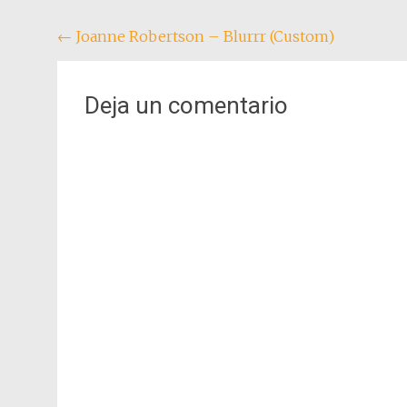
Navegación
←
Joanne Robertson – Blurrr (Custom)
de
entradas
Deja un comentario