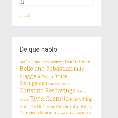
31
« Dic
De que hablo
Beach House
Antònia Font
Arctic Monkeys
Belle and Sebastian
Billy
Bragg
Bruce
Bob Dylan
Springsteen
Camera Obscura
Christina Rosenvinge
David
Elvis Costello
Everything
Bowie
But The Girl
Father John Misty
Family
Francisco Nixon
Jonathan
Graham Parker