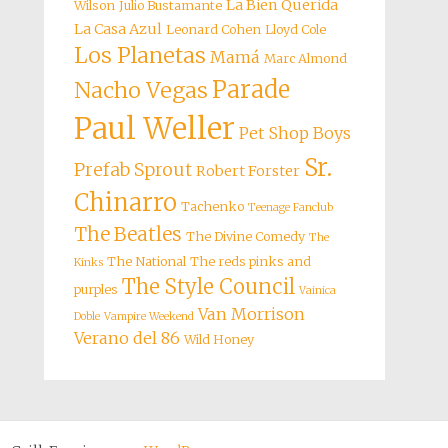
La Bien Querida
Wilson
Julio Bustamante
La Casa Azul
Leonard Cohen
Lloyd Cole
Los Planetas
Mamá
Marc Almond
Parade
Nacho Vegas
Paul Weller
Pet Shop Boys
Sr.
Prefab Sprout
Robert Forster
Chinarro
Tachenko
Teenage Fanclub
The Beatles
The Divine Comedy
The
The National
The reds pinks and
Kinks
The Style Council
purples
Vainica
Van Morrison
Doble
Vampire Weekend
Verano del 86
Wild Honey