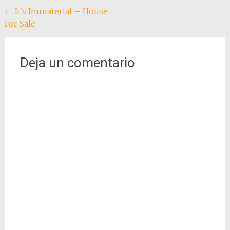
Navegación
←
It’s Immaterial – House
For Sale
de
entradas
Deja un comentario