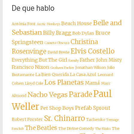
De que hablo
Belle and
Beach House
Antònia Font
Arctic Monkeys
Sebastian
Billy Bragg
Bruce
Bob Dylan
Christina
Springsteen
Camera Obscura
Elvis Costello
Rosenvinge
David Bowie
Everything But The Girl
Father John Misty
Family
Francisco Nixon
Jonathan Wilson
Julio
Graham Parker
La Bien Querida
La Casa Azul
Bustamante
Leonard
Los Planetas
Mamá
Cohen
Lloyd Cole
Marc
Paul
Parade
Nacho Vegas
Almond
Weller
Prefab Sprout
Pet Shop Boys
Sr. Chinarro
Robert Forster
Tachenko
Teenage
The Beatles
The Divine Comedy
The
Fanclub
The Kinks