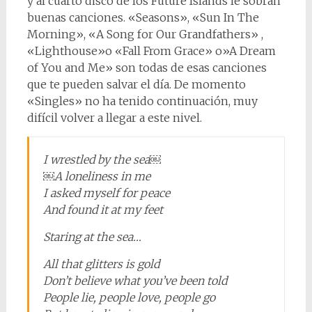
y al cuarto disco de los Future Islands le sobran
buenas canciones. «Seasons», «Sun In The
Morning», «A Song for Our Grandfathers» ,
«Lighthouse»o «Fall From Grace» o»A Dream
of You and Me» son todas de esas canciones
que te pueden salvar el día. De momento
«Singles» no ha tenido continuación, muy
difícil volver a llegar a este nivel.
I wrestled by the sea￼
￼A loneliness in me
I asked myself for peace
And found it at my feet
Staring at the sea…
All that glitters is gold
Don’t believe what you’ve been told
People lie, people love, people go