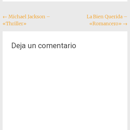
Navegación
←
Michael Jackson –
La Bien Querida –
«Thriller»
«Romancero»
→
de
entradas
Deja un comentario