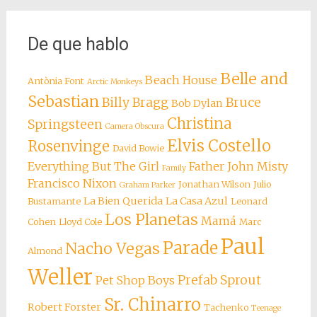
De que hablo
Belle and
Beach House
Antònia Font
Arctic Monkeys
Sebastian
Billy Bragg
Bruce
Bob Dylan
Christina
Springsteen
Camera Obscura
Elvis Costello
Rosenvinge
David Bowie
Everything But The Girl
Father John Misty
Family
Francisco Nixon
Jonathan Wilson
Julio
Graham Parker
La Bien Querida
La Casa Azul
Bustamante
Leonard
Los Planetas
Mamá
Cohen
Lloyd Cole
Marc
Paul
Parade
Nacho Vegas
Almond
Weller
Prefab Sprout
Pet Shop Boys
Sr. Chinarro
Robert Forster
Tachenko
Teenage