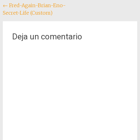
Navegación
←
Fred-Again-Brian-Eno-
Secret-Life (Custom)
de
entradas
Deja un comentario