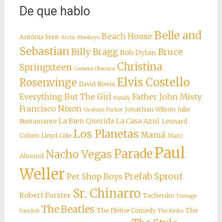
De que hablo
Belle and
Beach House
Antònia Font
Arctic Monkeys
Sebastian
Billy Bragg
Bruce
Bob Dylan
Christina
Springsteen
Camera Obscura
Elvis Costello
Rosenvinge
David Bowie
Everything But The Girl
Father John Misty
Family
Francisco Nixon
Jonathan Wilson
Julio
Graham Parker
La Bien Querida
La Casa Azul
Bustamante
Leonard
Los Planetas
Mamá
Cohen
Lloyd Cole
Marc
Paul
Parade
Nacho Vegas
Almond
Weller
Prefab Sprout
Pet Shop Boys
Sr. Chinarro
Robert Forster
Tachenko
Teenage
The Beatles
The Divine Comedy
The
Fanclub
The Kinks