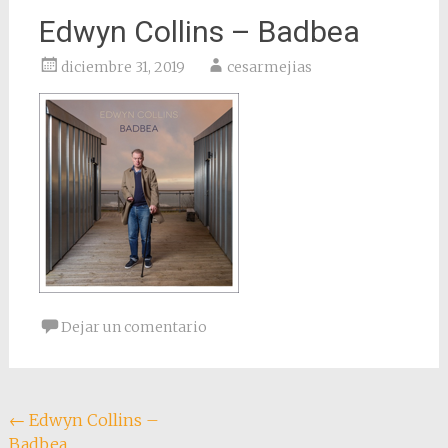
Edwyn Collins – Badbea
diciembre 31, 2019
cesarmejias
Dejar un comentario
Navegación
←
Edwyn Collins –
Badbea