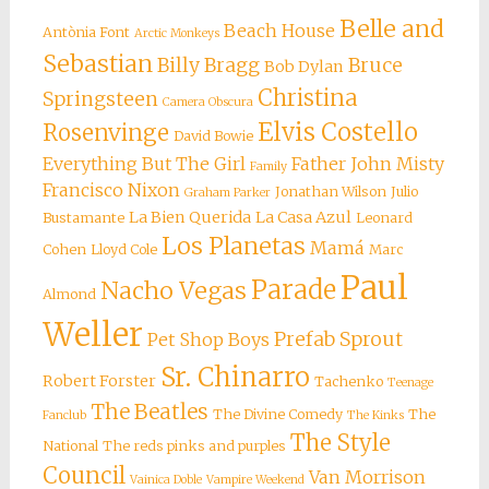
Belle and
Beach House
Antònia Font
Arctic Monkeys
Sebastian
Billy Bragg
Bruce
Bob Dylan
Christina
Springsteen
Camera Obscura
Elvis Costello
Rosenvinge
David Bowie
Everything But The Girl
Father John Misty
Family
Francisco Nixon
Jonathan Wilson
Julio
Graham Parker
La Bien Querida
La Casa Azul
Bustamante
Leonard
Los Planetas
Mamá
Cohen
Lloyd Cole
Marc
Paul
Parade
Nacho Vegas
Almond
Weller
Prefab Sprout
Pet Shop Boys
Sr. Chinarro
Robert Forster
Tachenko
Teenage
The Beatles
The Divine Comedy
The
Fanclub
The Kinks
The Style
National
The reds pinks and purples
Council
Van Morrison
Vainica Doble
Vampire Weekend