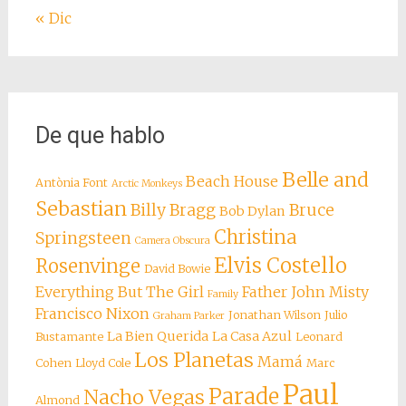
« Dic
De que hablo
Belle and
Beach House
Antònia Font
Arctic Monkeys
Sebastian
Billy Bragg
Bruce
Bob Dylan
Christina
Springsteen
Camera Obscura
Elvis Costello
Rosenvinge
David Bowie
Everything But The Girl
Father John Misty
Family
Francisco Nixon
Jonathan Wilson
Julio
Graham Parker
La Bien Querida
La Casa Azul
Bustamante
Leonard
Los Planetas
Mamá
Cohen
Lloyd Cole
Marc
Paul
Parade
Nacho Vegas
Almond