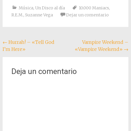
Lo siguiente fue leer
Música
,
Un Disco al día
10.000 Maniacs
,
sobre los Pixies como
R.E.M.
,
Suzanne Vega
Dejar un comentario
la nueva sensación del
rock independiente,
corría el año 1988, un
“annus horribilis”…
Navegación
←
Hurrah! – «Tell God
Vampire Weekend –
I’m Here»
«Vampire Weekend»
→
de
entradas
Deja un comentario