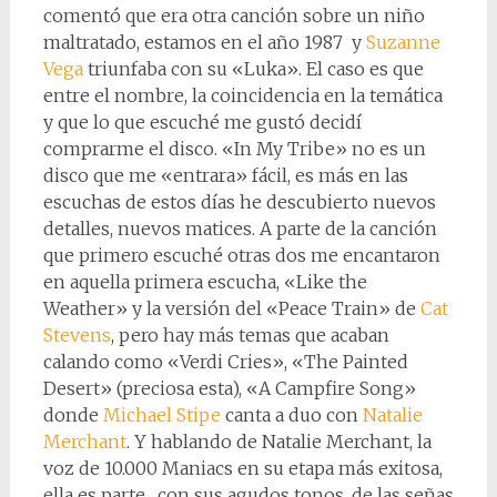
comentó que era otra canción sobre un niño
maltratado, estamos en el año 1987 y
Suzanne
Vega
triunfaba con su «Luka». El caso es que
entre el nombre, la coincidencia en la temática
y que lo que escuché me gustó decidí
comprarme el disco. «In My Tribe» no es un
disco que me «entrara» fácil, es más en las
escuchas de estos días he descubierto nuevos
detalles, nuevos matices. A parte de la canción
que primero escuché otras dos me encantaron
en aquella primera escucha, «Like the
Weather» y la versión del «Peace Train» de
Cat
Stevens
, pero hay más temas que acaban
calando como «Verdi Cries», «The Painted
Desert» (preciosa esta), «A Campfire Song»
donde
Michael Stipe
canta a duo con
Natalie
Merchant
. Y hablando de Natalie Merchant, la
voz de 10.000 Maniacs en su etapa más exitosa,
ella es parte , con sus agudos tonos, de las señas