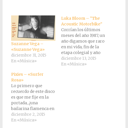
Luka Bloom – “The
Acoustic Motorbike”
Corrían los últimos
meses del año 1987, un
año digamos que raro
Suzanne Vega –
en mi vida, fin de la
«Suzanne Vega»
etapa colegial y año
diciembre 31, 2015
en blanco gracias a
diciembre 13, 2015
En «Música»
alguien que prefiero
En «Música»
olvidar. El caso es que
Pixies – «Surfer
utilice aquel año,
Rosa»
entre otras cosas para
Lo primero que
trabajar de
recuerdo de este disco
pinchadiscos en un
es que me fije en la
garito llamado Motín
portada, ¿una
gracias…
bailarina flamenca en
top-less?, ¿ a quién
diciembre 2, 2015
demonios se le ha
En «Música»
podido ocurrir esto?