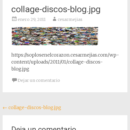
collage-discos-blog.jpg
enero 29, 2011
cesarmejias
https://soplosenelcorazon.cesarmejias.com/wp-
content/uploads/2011/01/collage-discos-
blog.jpg
Dejar un comentario
Navegación
←
collage-discos-blog.jpg
de
entradas
Deja un comentario