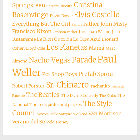
Christina
Springsteen
Camera Obscura
Elvis Costello
Rosenvinge
David Bowie
Everything But The Girl
Father John Misty
Family
Francisco Nixon
Jonathan Wilson
Julio
Graham Parker
La Bien Querida
La Casa Azul
Bustamante
Leonard
Los Planetas
Mamá
Cohen
Lloyd Cole
Marc
Paul
Parade
Nacho Vegas
Almond
Weller
Prefab Sprout
Pet Shop Boys
Sr. Chinarro
Robert Forster
Tachenko
Teenage
The Beatles
The Divine Comedy
The
Fanclub
The Kinks
The Style
National
The reds pinks and purples
Council
Van Morrison
Vainica Doble
Vampire Weekend
Verano del 86
Wild Honey