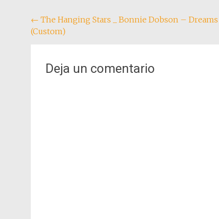
Navegación
←
The Hanging Stars _ Bonnie Dobson – Dreams
(Custom)
de
entradas
Deja un comentario