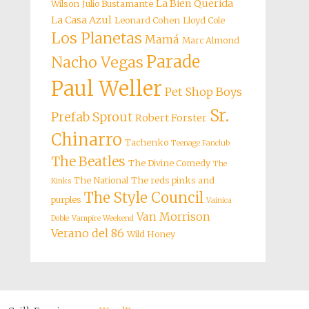
La Bien Querida
Wilson
Julio Bustamante
La Casa Azul
Leonard Cohen
Lloyd Cole
Los Planetas
Mamá
Marc Almond
Parade
Nacho Vegas
Paul Weller
Pet Shop Boys
Sr.
Prefab Sprout
Robert Forster
Chinarro
Tachenko
Teenage Fanclub
The Beatles
The Divine Comedy
The
The National
The reds pinks and
Kinks
The Style Council
purples
Vainica
Van Morrison
Doble
Vampire Weekend
Verano del 86
Wild Honey