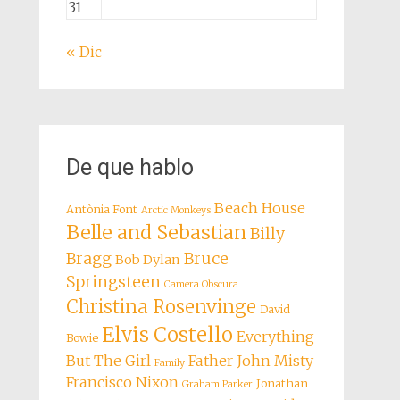
31
« Dic
De que hablo
Beach House
Antònia Font
Arctic Monkeys
Belle and Sebastian
Billy
Bragg
Bruce
Bob Dylan
Springsteen
Camera Obscura
Christina Rosenvinge
David
Elvis Costello
Everything
Bowie
But The Girl
Father John Misty
Family
Francisco Nixon
Jonathan
Graham Parker