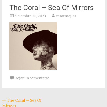
The Coral – Sea Of Mirrors
diciembre 28, 2023
cesarmejias
Dejar un comentario
Navegación
←
The Coral – Sea Of
Mirrors