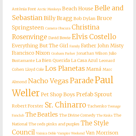
Belle and
Beach House
Antònia Font
Arctic Monkeys
Sebastian
Billy Bragg
Bruce
Bob Dylan
Christina
Springsteen
Camera Obscura
Elvis Costello
Rosenvinge
David Bowie
Everything But The Girl
Father John Misty
Family
Francisco Nixon
Jonathan Wilson
Julio
Graham Parker
La Bien Querida
La Casa Azul
Bustamante
Leonard
Los Planetas
Mamá
Cohen
Lloyd Cole
Marc
Paul
Parade
Nacho Vegas
Almond
Weller
Prefab Sprout
Pet Shop Boys
Sr. Chinarro
Robert Forster
Tachenko
Teenage
The Beatles
The Divine Comedy
The
Fanclub
The Kinks
The Style
National
The reds pinks and purples
Council
Van Morrison
Vainica Doble
Vampire Weekend