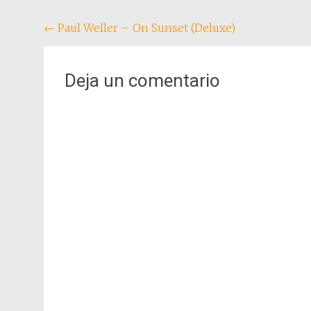
Navegación
←
Paul Weller – On Sunset (Deluxe)
de
entradas
Deja un comentario