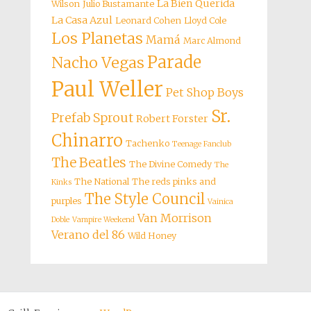
La Bien Querida
Wilson
Julio Bustamante
La Casa Azul
Leonard Cohen
Lloyd Cole
Los Planetas
Mamá
Marc Almond
Parade
Nacho Vegas
Paul Weller
Pet Shop Boys
Sr.
Prefab Sprout
Robert Forster
Chinarro
Tachenko
Teenage Fanclub
The Beatles
The Divine Comedy
The
The National
The reds pinks and
Kinks
The Style Council
purples
Vainica
Van Morrison
Doble
Vampire Weekend
Verano del 86
Wild Honey