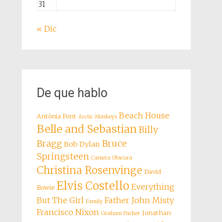
31
« Dic
De que hablo
Beach House
Antònia Font
Arctic Monkeys
Belle and Sebastian
Billy
Bragg
Bruce
Bob Dylan
Springsteen
Camera Obscura
Christina Rosenvinge
David
Elvis Costello
Everything
Bowie
But The Girl
Father John Misty
Family
Francisco Nixon
Jonathan
Graham Parker