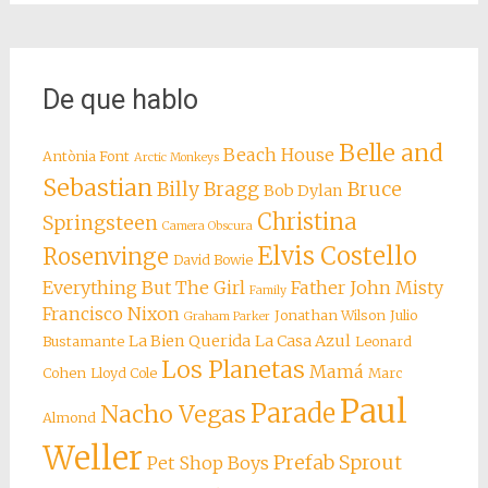
De que hablo
Belle and
Beach House
Antònia Font
Arctic Monkeys
Sebastian
Billy Bragg
Bruce
Bob Dylan
Christina
Springsteen
Camera Obscura
Elvis Costello
Rosenvinge
David Bowie
Everything But The Girl
Father John Misty
Family
Francisco Nixon
Jonathan Wilson
Julio
Graham Parker
La Bien Querida
La Casa Azul
Bustamante
Leonard
Los Planetas
Mamá
Cohen
Lloyd Cole
Marc
Paul
Parade
Nacho Vegas
Almond
Weller
Prefab Sprout
Pet Shop Boys