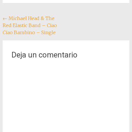
Navegación
←
Michael Head & The
Red Elastic Band – Ciao
de
Ciao Bambino – Single
entradas
Deja un comentario