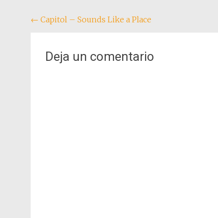
Navegación
←
Capitol – Sounds Like a Place
de
entradas
Deja un comentario