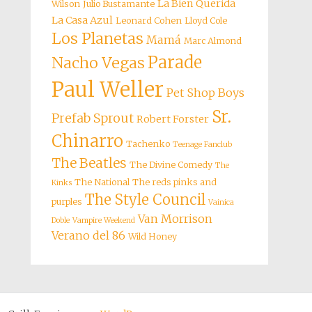
La Bien Querida
Wilson
Julio Bustamante
La Casa Azul
Leonard Cohen
Lloyd Cole
Los Planetas
Mamá
Marc Almond
Parade
Nacho Vegas
Paul Weller
Pet Shop Boys
Sr.
Prefab Sprout
Robert Forster
Chinarro
Tachenko
Teenage Fanclub
The Beatles
The Divine Comedy
The
The National
The reds pinks and
Kinks
The Style Council
purples
Vainica
Van Morrison
Doble
Vampire Weekend
Verano del 86
Wild Honey