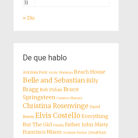
31
« Dic
De que hablo
Beach House
Antònia Font
Arctic Monkeys
Belle and Sebastian
Billy
Bragg
Bruce
Bob Dylan
Springsteen
Camera Obscura
Christina Rosenvinge
David
Elvis Costello
Everything
Bowie
But The Girl
Father John Misty
Family
Francisco Nixon
Jonathan
Graham Parker