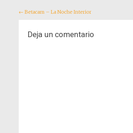
Navegación
←
Betacam – La Noche Interior
de
entradas
Deja un comentario