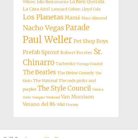
La Bien Querida
Wilson
Julio Bustamante
La Casa Azul
Leonard Cohen
Lloyd Cole
Los Planetas
Mamá
Marc Almond
Parade
Nacho Vegas
Paul Weller
Pet Shop Boys
Sr.
Prefab Sprout
Robert Forster
Chinarro
Tachenko
Teenage Fanclub
The Beatles
The Divine Comedy
The
The National
The reds pinks and
Kinks
The Style Council
purples
Vainica
Van Morrison
Doble
Vampire Weekend
Verano del 86
Wild Honey